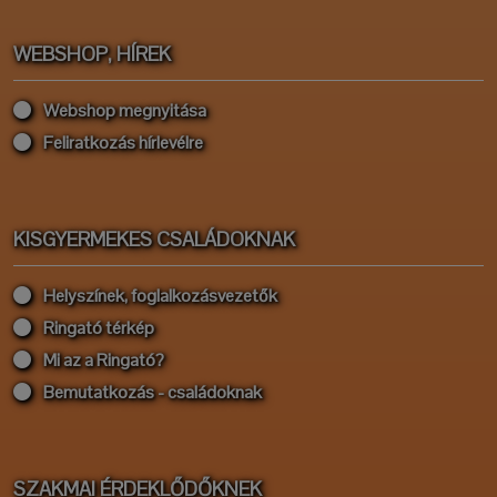
WEBSHOP, HÍREK
Webshop megnyitása
Feliratkozás hírlevélre
KISGYERMEKES CSALÁDOKNAK
Helyszínek, foglalkozásvezetők
Ringató térkép
Mi az a Ringató?
Bemutatkozás - családoknak
SZAKMAI ÉRDEKLŐDŐKNEK