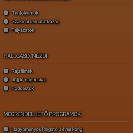
Tanfolyamok
Szakmai bemutatkozás
Pályázatok
HALLGASD, NÉZD!
Rajzfilmek
Jöjj ki, napocska!
Podcastok
MEGRENDELHETŐ PROGRAMOK
Hagyományos Ringató 3 éves korig