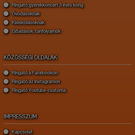
Ringató gyerekkoncert 3 éves korig
Óvodásoknak
Kisiskolásoknak
Előadások, tanfolyamok
KÖZÖSSÉGI OLDALAK
Ringató a Facebookon
Ringató az Instagramon
Ringató Youtube-csatorna
IMPRESSZUM
Kapcsolat