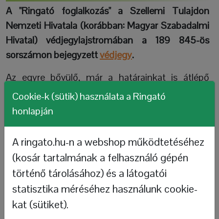
A "Ringató foglalkozás" a Szellemi Tulajdon
Nemzeti Hivatala (korábban: Magyar Szabadalmi
Hivatal) védjegylajstromában a 189 845-ös
sorszámon bejegyzett
védjegy
.
Az egyre bővülő, már a határainkat is átlépő
hálózatban Ringató néven tartanak
Cookie-k (sütik) használata a Ringató
foglalkozásokat a kolleganőim, akik elvégezték a
honlapján
Ringató tanfolyamot. Azonos módszerekkel
dolgozunk, azonos elveket
A ringato.hu-n a webshop működtetéséhez
követünk.Természetesen minden
(kosár tartalmának a felhasználó gépén
foglalkozásvezetőnek a saját egyénisége
történő tárolásához) és a látogatói
érvényesül ezeken a programokon, és ez így
statisztika méréséhez használunk cookie-
helyes.
kat (sütiket).
A Ringató nem franchise, a védjegytulajdonos és