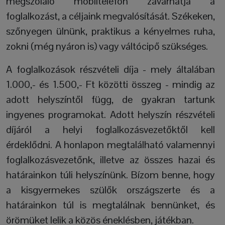
megszólaló mobiltelefon zavarhatja a
foglalkozást, a céljaink megvalósítását. Székeken,
szőnyegen ülnünk, praktikus a kényelmes ruha,
zokni (még nyáron is) vagy váltócipő szükséges.
A foglalkozások részvételi díja - mely általában
1.000,- és 1.500,- Ft közötti összeg - mindig az
adott helyszíntől függ, de gyakran tartunk
ingyenes programokat. Adott helyszín részvételi
díjáról a helyi foglalkozásvezetőktől kell
érdeklődni. A honlapon megtalálható valamennyi
foglalkozásvezetőnk, illetve az összes hazai és
határainkon túli helyszínünk. Bízom benne, hogy
a kisgyermekes szülők országszerte és a
határainkon túl is megtalálnak bennünket, és
örömüket lelik a közös éneklésben, játékban.