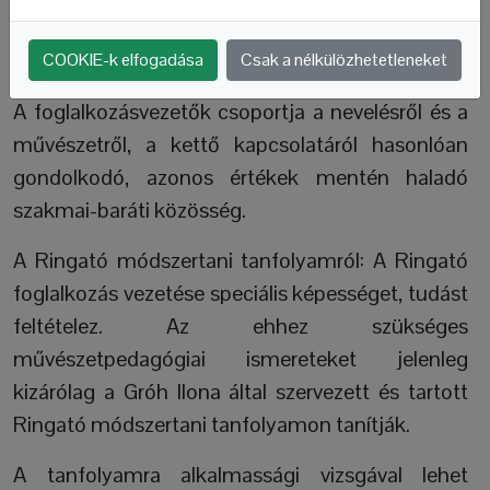
a védjegyhasználók között gazdasági kapcsolat
nincsen.
COOKIE-k elfogadása
Csak a nélkülözhetetleneket
A foglalkozásvezetők csoportja a nevelésről és a
művészetről, a kettő kapcsolatáról hasonlóan
gondolkodó, azonos értékek mentén haladó
szakmai-baráti közösség.
A Ringató módszertani tanfolyamról: A Ringató
foglalkozás vezetése speciális képességet, tudást
feltételez. Az ehhez szükséges
művészetpedagógiai ismereteket jelenleg
kizárólag a Gróh Ilona által szervezett és tartott
Ringató módszertani tanfolyamon tanítják.
A tanfolyamra alkalmassági vizsgával lehet