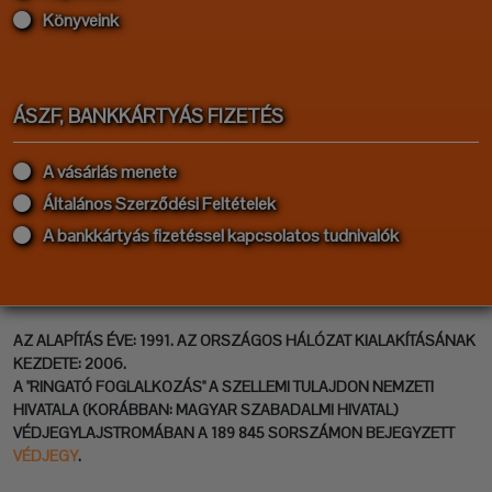
Könyveink
ÁSZF, BANKKÁRTYÁS FIZETÉS
A vásárlás menete
Általános Szerződési Feltételek
A bankkártyás fizetéssel kapcsolatos tudnivalók
AZ ALAPÍTÁS ÉVE: 1991. AZ ORSZÁGOS HÁLÓZAT KIALAKÍTÁSÁNAK
KEZDETE: 2006.
A "RINGATÓ FOGLALKOZÁS" A SZELLEMI TULAJDON NEMZETI
HIVATALA (KORÁBBAN: MAGYAR SZABADALMI HIVATAL)
VÉDJEGYLAJSTROMÁBAN A 189 845 SORSZÁMON BEJEGYZETT
VÉDJEGY
.