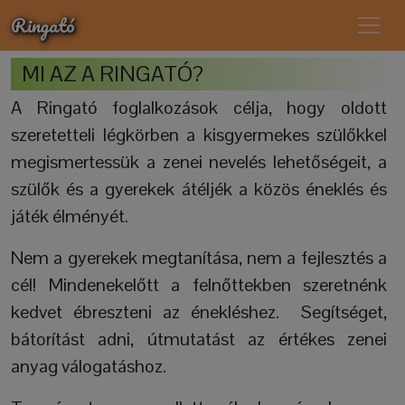
Ringató
MI AZ A RINGATÓ?
A Ringató foglalkozások célja, hogy oldott
szeretetteli légkörben a kisgyermekes szülőkkel
megismertessük a zenei nevelés lehetőségeit, a
szülők és a gyerekek átéljék a közös éneklés és
játék élményét.
Nem a gyerekek megtanítása, nem a fejlesztés a
cél! Mindenekelőtt a felnőttekben szeretnénk
kedvet ébreszteni az énekléshez. Segítséget,
bátorítást adni, útmutatást az értékes zenei
anyag válogatáshoz.