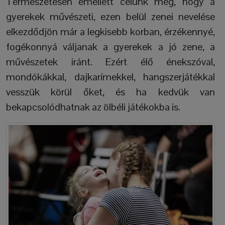
Természetesen emellett célunk még, hogy a
gyerekek művészeti, ezen belül zenei nevelése
elkezdődjön már a legkisebb korban, érzékennyé,
fogékonnyá váljanak a gyerekek a jó zene, a
művészetek iránt. Ezért élő énekszóval,
mondókákkal, dajkarímekkel, hangszerjátékkal
vesszük körül őket, és ha kedvük van
bekapcsolódhatnak az ölbéli játékokba is.