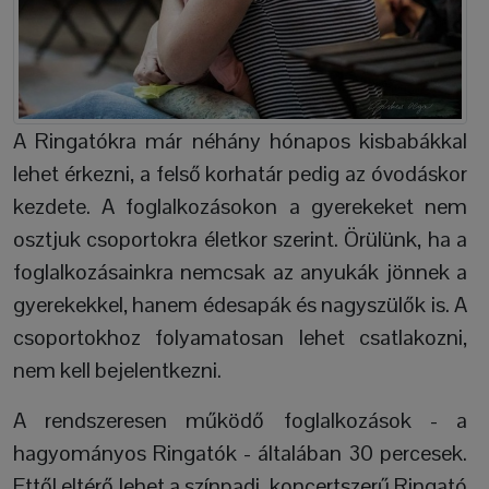
A Ringatókra már néhány hónapos kisbabákkal
lehet érkezni, a felső korhatár pedig az óvodáskor
kezdete. A foglalkozásokon a gyerekeket nem
osztjuk csoportokra életkor szerint. Örülünk, ha a
foglalkozásainkra nemcsak az anyukák jönnek a
gyerekekkel, hanem édesapák és nagyszülők is. A
csoportokhoz folyamatosan lehet csatlakozni,
nem kell bejelentkezni.
A rendszeresen működő foglalkozások - a
hagyományos Ringatók - általában 30 percesek.
Ettől eltérő lehet a színpadi, koncertszerű Ringató