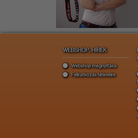
WEBSHOP, HÍREK
Webshop megnyitása
Feliratkozás hírlevélre