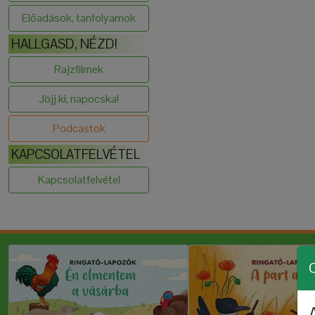
Előadások, tanfolyamok
HALLGASD, NÉZD!
Rajzfilmek
Jöjj ki, napocska!
Podcastok
KAPCSOLATFELVÉTEL
Kapcsolatfelvétel
C