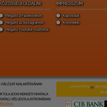
KÖZÖSSÉGI OLDALAK
IMPRESSZUM
Ringató a Facebookon
Kapcsolat
Ringató az Instagramon
Könyveink
Ringató Youtube-csatorna
S HÁLÓZAT KIALAKÍTÁSÁNAK
powered by
gta eng
alk
MI TULAJDON NEMZETI HIVATALA
IVATAL) VÉDJEGYLAJSTROMÁBAN
VÉDJEGY
.