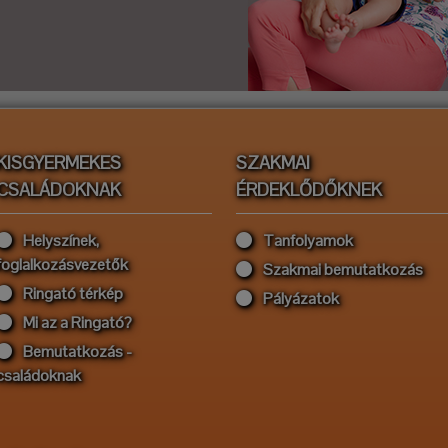
KISGYERMEKES
SZAKMAI
CSALÁDOKNAK
ÉRDEKLŐDŐKNEK
Helyszínek,
Tanfolyamok
foglalkozásvezetők
Szakmai bemutatkozás
Ringató térkép
Pályázatok
Mi az a Ringató?
Bemutatkozás -
családoknak