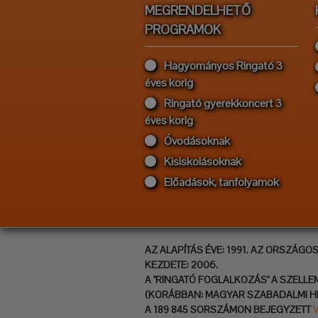
MEGRENDELHETŐ
PROGRAMOK
Hagyományos Ringató 3
éves korig
Ringató gyerekkoncert 3
éves korig
Óvodásoknak
Kisiskolásoknak
Előadások, tanfolyamok
AZ ALAPÍTÁS ÉVE: 1991. AZ ORSZÁGO
KEZDETE: 2006.
A "RINGATÓ FOGLALKOZÁS" A SZELLE
(KORÁBBAN: MAGYAR SZABADALMI H
A 189 845 SORSZÁMON BEJEGYZETT