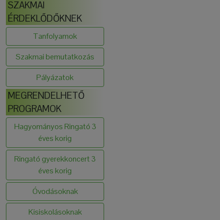
SZAKMAI
ÉRDEKLŐDŐKNEK
Tanfolyamok
Szakmai bemutatkozás
Pályázatok
MEGRENDELHETŐ
PROGRAMOK
Hagyományos Ringató 3
éves korig
Ringató gyerekkoncert 3
éves korig
Óvodásoknak
Kisiskolásoknak