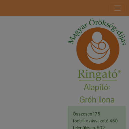
Alapító:
Gróh Ilona
Összesen 175
foglalkozásvezető 460
településen, 602