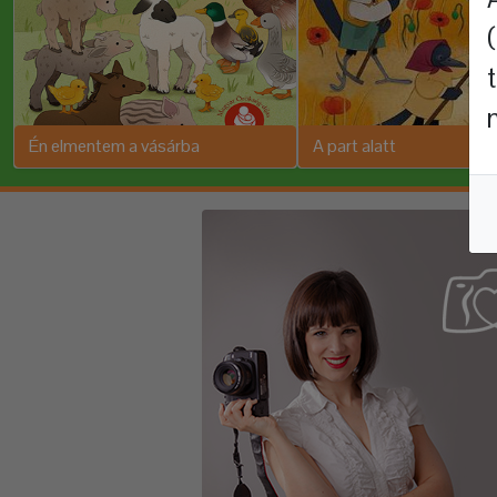
Én elmentem a vásárba
A part alatt