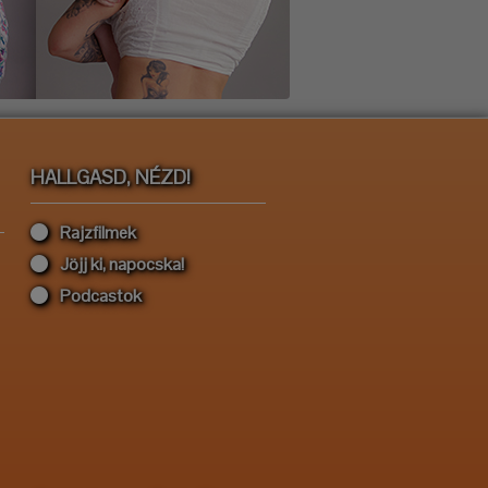
HALLGASD, NÉZD!
Rajzfilmek
Jöjj ki, napocska!
Podcastok