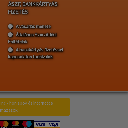
ÁSZF, BANKKÁRTYÁS
FIZETÉS
A vásárlás menete
Általános Szerződési
Feltételek
A bankkártyás fizetéssel
kapcsolatos tudnivalók
ine - honlapok és internetes
almazások