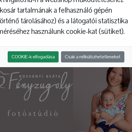
(kosár tartalmának a felhasználó gépén
történő tárolásához) és a látogatói statisztika
méréséhez használunk cookie-kat (sütiket).
Hol jártál, báránykám?
A répa
COOKIE-k elfogadása
Csak a nélkülözhetetleneket