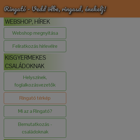
Ringató - Vedd ölbe, ringasd, énekelj!
WEBSHOP, HÍREK
Webshop megnyitása
Feliratkozás hírlevélre
KISGYERMEKES
CSALÁDOKNAK
Helyszínek,
foglalkozásvezetők
Ringató térkép
Mi az a Ringató?
Bemutatkozás -
családoknak