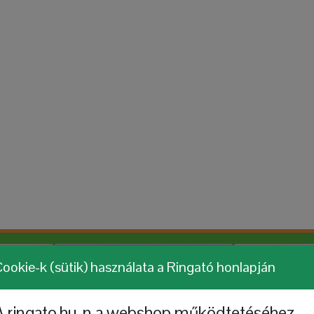
ookie-k (sütik) használata a Ringató honlapján
A ringato.hu-n a webshop működtetéséhez