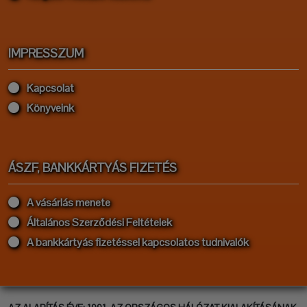
IMPRESSZUM
Kapcsolat
Könyveink
ÁSZF, BANKKÁRTYÁS FIZETÉS
A vásárlás menete
Általános Szerződési Feltételek
A bankkártyás fizetéssel kapcsolatos tudnivalók