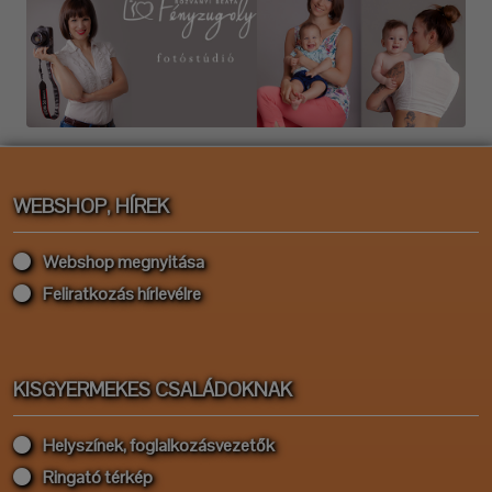
WEBSHOP, HÍREK
Webshop megnyitása
Feliratkozás hírlevélre
KISGYERMEKES CSALÁDOKNAK
Helyszínek, foglalkozásvezetők
Ringató térkép