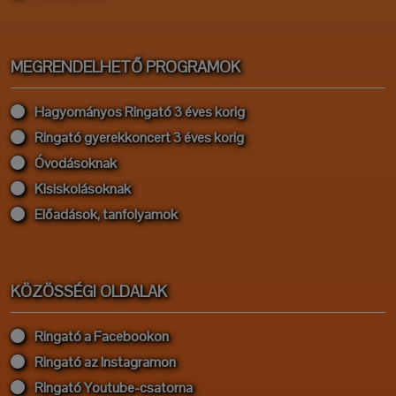
MEGRENDELHETŐ PROGRAMOK
Hagyományos Ringató 3 éves korig
Ringató gyerekkoncert 3 éves korig
Óvodásoknak
Kisiskolásoknak
Előadások, tanfolyamok
KÖZÖSSÉGI OLDALAK
Ringató a Facebookon
Ringató az Instagramon
Ringató Youtube-csatorna