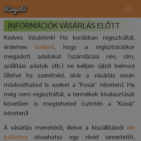
Ringató
INFORMÁCIÓK VÁSÁRLÁS ELŐTT
Kedves Vásárlónk! Ha korábban regisztráltál,
érdemes
belépni
, hogy a regisztrációkor
megadott adatokat (számlázási név, cím,
szállítási adatok stb.) ne kelljen újból beírnod
(illetve ha szeretnéd, akár a vásárlás során
módosíthatod is ezeket a "Kosár" nézeten). Ha
még nem regisztráltál, a termékek kiválasztását
követően is megteheted (szintén a "Kosár"
nézeten)!
A vásárlás menetéről, illetve a kiszállításról
ide
kattintva
olvashatsz egy rövid ismertetőt,