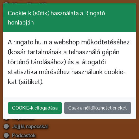
Mi az a Ringató?
Cookie-k (sütik) használata a Ringató
Bemutatkozás - családoknak
honlapján
SZAKMAI ÉRDEKLŐDŐKNEK
A ringato.hu-n a webshop működtetéséhez
(kosár tartalmának a felhasználó gépén
Tanfolyamok
történő tárolásához) és a látogatói
Szakmai bemutatkozás
statisztika méréséhez használunk cookie-
Pályázatok
kat (sütiket).
HALLGASD, NÉZD!
COOKIE-k elfogadása
Csak a nélkülözhetetleneket
Rajzfilmek
Jöjj ki, napocska!
Podcastok