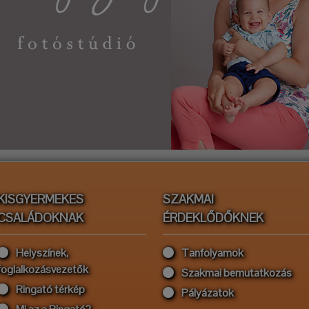
KISGYERMEKES
SZAKMAI
CSALÁDOKNAK
ÉRDEKLŐDŐKNEK
Helyszínek,
Tanfolyamok
foglalkozásvezetők
Szakmai bemutatkozás
Ringató térkép
Pályázatok