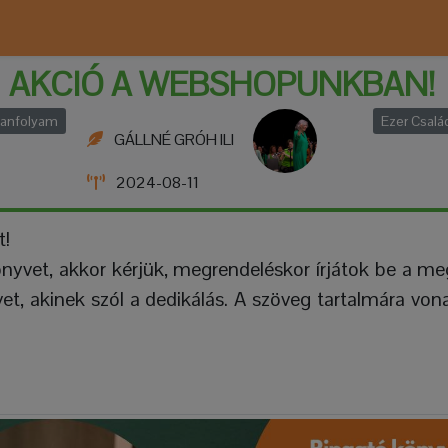
AKCIÓ A WEBSHOPUNKBAN!
tanfolyam
Ezer Csalá
GÁLLNÉ GRÓH ILI
2024-08-11
t!
önyvet, akkor kérjük, megrendeléskor írjátok be a me
et, akinek szól a dedikálás. A szöveg tartalmára von