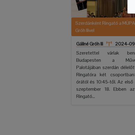
Szerdánként Ringató a MÜP
Gróh Ilivel
Gállné Gróh Ili
2024-09
Szeretettel várlak ben
Budapesten a Művés
Palotájában szerdán délelő
Ringatóra két csoportban
órától és 10:45-től. Az első
szeptember 18. Ebben a
Ringató...