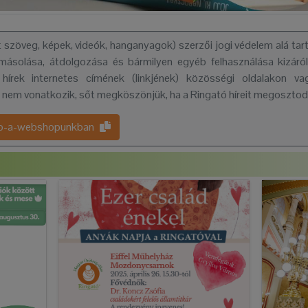
tt szöveg, képek, videók, hanganyagok) szerzői jogi védelem alá tart
másolása, átdolgozása és bármilyen egyéb felhasználása kizáról
 hírek internetes címének (linkjének) közösségi oldalakon 
 nem vonatkozik, sőt megköszönjük, ha a Ringató híreit megoszto
kcio-a-webshopunkban