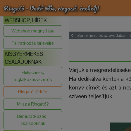
Ringató - Vedd ölbe, ringasd, énekelj!
WEBSHOP, HÍREK
Webshop megnyitása
Zenei nevelés az óvodában - 
Feliratkozás hírlevélre
KISGYERMEKES
CSALÁDOKNAK
Várjuk a megrendeléseke
Helyszínek,
Ha dedikálva kéritek a k
foglalkozásvezetők
könyv címét és azt a nev
Ringató térkép
szíveen teljesítjük.
Mi az a Ringató?
Bemutatkozás -
családoknak