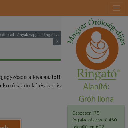
d énekel - Anyák napja a Ringatóval
gjegyzésbe a kiválasztott
Alapító:
atkozó külön kéréseket is
Gróh Ilona
Összesen 175
foglalkozásvezető 460
településen, 602