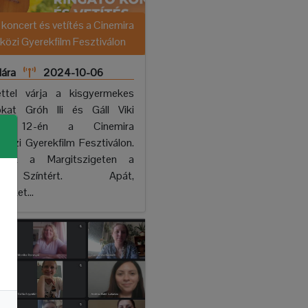
koncert és vetítés a Cinemira
özi Gyerekfilm Fesztiválon
lára
2024-10-06
ettel várja a kisgyermekes
okat Gróh Ili és Gáll Viki
ber 12-én a Cinemira
özi Gyerekfilm Fesztiválon.
étek a Margitszigeten a
tály Színtért. Apát,
lőket...