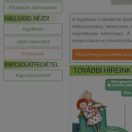
Előadások, tanfolyamok
HALLGASD, NÉZD!
A ringato.hu-n minden hír (íro
többszörözése, terjesztése, 
Rajzfilmek
engedélyével lehetséges. A
megosztására ez a korlátozás
Jöjj ki, napocska!
Podcastok
https://ringato.hu/hirek/a
KAPCSOLATFELVÉTEL
TOVÁBBI HÍREINK
Kapcsolatfelvétel