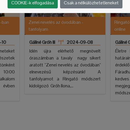
COOKIE-k elfogadása
Csak a nélkülözhetetleneket
A-ban
Zenei nevelés az óvodában -
Ringató
tanfolyam
online
-10
Gállné Gróh Ili
2024-09-08
Gállné G
neteket
Idén újra elérhető megnövelt
Életre
zetek
óraszámban a tavaly nagy sikert
határ
ttönként
aratott "Zenei nevelés az óvodában"
érdek
: 10:00
elnevezésű képzésünk! A
Fáradha
 alkalom
tanfolyamot a Ringató módszert
kedv
z évben
kidolgozó Gróh Ilona,...
megjeg
módszer