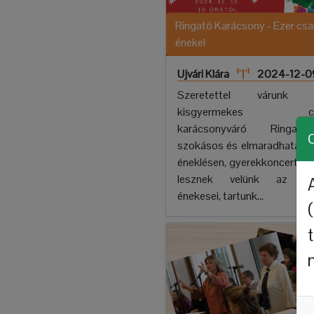
Ringató Karácsony - Ezer csa
énekel
Ujvári Klára
2024-12-0
Szeretettel várunk 
kisgyermekes csa
karácsonyváró Ringat
C
szokásos és elmaradhatatla
éneklésen, gyerekkoncerten k
lesznek velünk az Op
énekesei, tartunk...