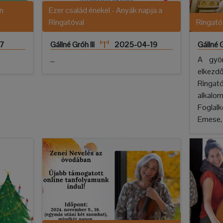
n
Ezer család énekel - Anyák napja a
Ringatóval
Ringató
7
Gállné Gróh Ili
2025-04-19
Gállné G
...
A gyön
elke
Ringat
alkalom
Foglal
Emese, 