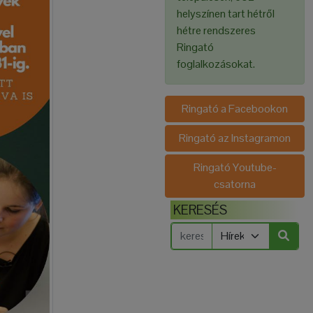
helyszínen tart hétről
hétre rendszeres
Ringató
foglalkozásokat.
Ringató a Facebookon
Ringató az Instagramon
Ringató Youtube-
csatorna
KERESÉS