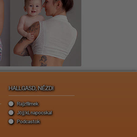
HALLGASD, NÉZD!
Rajzfilmek
Jöjj ki, napocska!
Podcastok