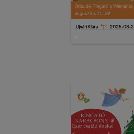
Odaadó-Ringató a Millenáriso
augusztus 30-án!
Ujvári Klára
2025-08-2
...