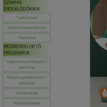
SZAKMAI
ÉRDEKLŐDŐKNEK
Tanfolyamok
Szakmai bemutatkozás
Pályázatok
MEGRENDELHETŐ
PROGRAMOK
Hagyományos Ringató 3
éves korig
Ringató gyerekkoncert 3
éves korig
Óvodásoknak
Kisiskolásoknak