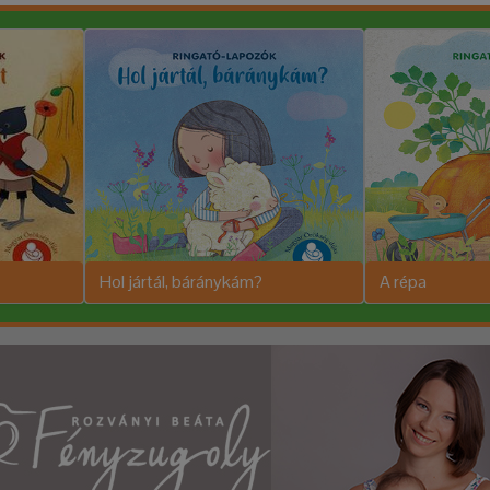
Hol jártál, báránykám?
A répa