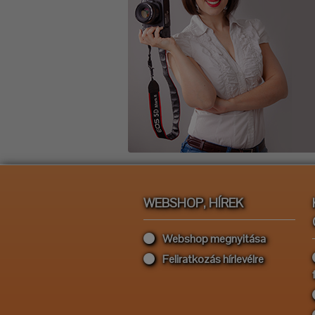
WEBSHOP, HÍREK
Webshop megnyitása
Feliratkozás hírlevélre