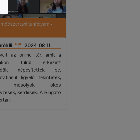
 módszertani tanfolyam -
róh Ili
2024-08-11
 kelt az online tér, amit a
ainkon túlról érkezett
lődők népesítettek be.
tatlanul figyelő tekintetek,
es mosolyok, okos
yzések, kérdések. A Ringató
tani...