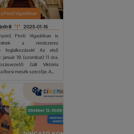
 a Pesti Vigadóban
róh Ili
2025-01-16
yörű Pesti Vigadóban is
zdődnek a rendszeres
ó foglalkozások! Az első
: január 18. (szombat) 11 óra.
kozásvezető: Gáll Viktória
a Borsi mesék szerzője. A...