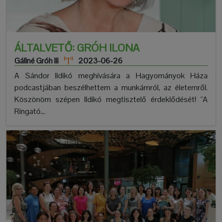
ÁLTALVETŐ: GRÓH ILONA
Gállné Gróh Ili
2023-06-26
A Sándor Ildikó meghívására a Hagyományok Háza
podcastjában beszélhettem a munkámról, az életemről.
Köszönöm szépen Ildikó megtisztelő érdeklődését! "A
Ringató...