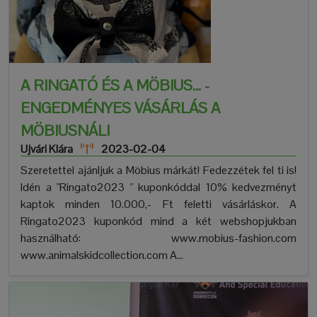
A RINGATÓ ÉS A MÖBIUS... -
ENGEDMÉNYES VÁSÁRLÁS A
MÖBIUSNÁL!
Ujvári Klára
2023-02-04
Szeretettel ajánljuk a Möbius márkát! Fedezzétek fel ti is!
Idén a "Ringato2023 " kuponkóddal 10% kedvezményt
kaptok minden 10.000,- Ft feletti vásárláskor. A
Ringato2023 kuponkód mind a két webshopjukban
használható: www.mobius-fashion.com
www.animalskidcollection.com A...