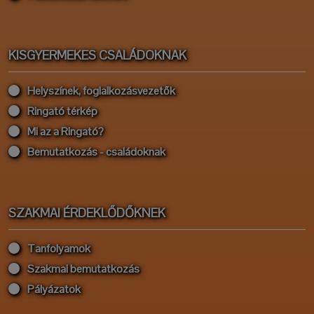
KISGYERMEKES CSALÁDOKNAK
Helyszínek, foglalkozásvezetők
Ringató térkép
Mi az a Ringató?
Bemutatkozás - családoknak
SZAKMAI ÉRDEKLŐDŐKNEK
Tanfolyamok
Szakmai bemutatkozás
Pályázatok