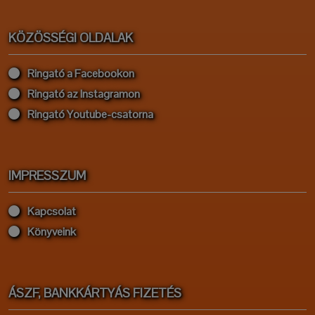
KÖZÖSSÉGI OLDALAK
Ringató a Facebookon
Ringató az Instagramon
Ringató Youtube-csatorna
IMPRESSZUM
Kapcsolat
Könyveink
ÁSZF, BANKKÁRTYÁS FIZETÉS