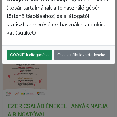
(kosár tartalmának a felhasználó gépén
történő tárolásához) és a látogatói
statisztika méréséhez használunk cookie-
kat (sütiket).
COOKIE-k elfogadása
Csak a nélkülözhetetleneket
EZER CSALÁD ÉNEKEL - ANYÁK NAPJA
A RINGATÓVAL