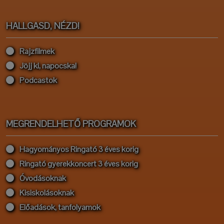
HALLGASD, NÉZD!
Rajzfilmek
Jöjj ki, napocska!
Podcastok
MEGRENDELHETŐ PROGRAMOK
Hagyományos Ringató 3 éves korig
Ringató gyerekkoncert 3 éves korig
Óvodásoknak
Kisiskolásoknak
Előadások, tanfolyamok