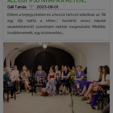
ÁLL EGY IFJÚ NYÍRFA A RÉTEN...
Gáll Tamás
2023-08-01
Ebben a bejegyzésben és a hozzá tartozó videóban az "Áll
egy ifjú nyírfa a réten..." kezdetű orosz népdal
ukulelekíséretét szeretném nektek megmutatni. Mielőbb
továbbmennék, egy közbevetés:...