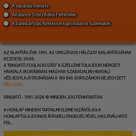
A vásárlás menete
Általános Szerződési Feltételek
A bankkártyás fizetéssel kapcsolatos tudnivalók
AZ ALAPÍTÁS ÉVE: 1991. AZ ORSZÁGOS HÁLÓZAT KIALAKÍTÁSÁNAK
KEZDETE: 2006.
A "RINGATÓ FOGLALKOZÁS" A SZELLEMI TULAJDON NEMZETI
HIVATALA (KORÁBBAN: MAGYAR SZABADALMI HIVATAL)
VÉDJEGYLAJSTROMÁBAN A 189 845 SORSZÁMON BEJEGYZETT
VÉDJEGY
.
RINGATÓ - 1991-2026 © MINDEN JOG FENNTARTVA!
A HONLAP MINDEN TARTALMI ELEME KIZÁRÓLAG A
HONLAPTULAJDONOS ÍRÁSBELI ENGEDÉLYÉVEL HASZNÁLHATÓ
FEL.