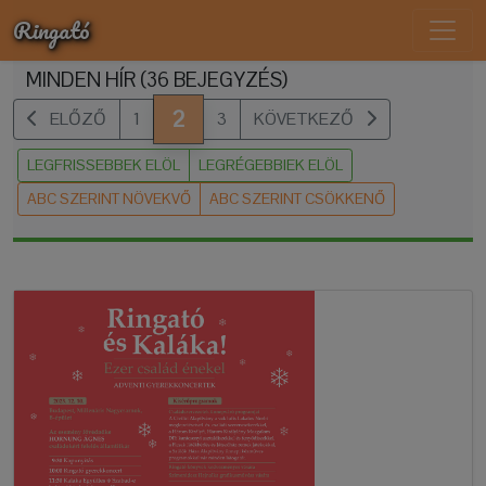
Ringató
MINDEN HÍR (36 BEJEGYZÉS)
2
ELŐZŐ
1
3
KÖVETKEZŐ
LEGFRISSEBBEK ELÖL
LEGRÉGEBBIEK ELÖL
ABC SZERINT NÖVEKVŐ
ABC SZERINT CSÖKKENŐ