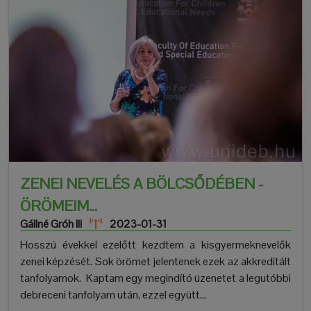
ZENEI NEVELÉS A BÖLCSŐDÉBEN -
ÖRÖMEIM...
Gállné Gróh Ili
2023-01-31
Hosszú évekkel ezelőtt kezdtem a kisgyermeknevelők
zenei képzését. Sok örömet jelentenek ezek az akkreditált
tanfolyamok. Kaptam egy megindító üzenetet a legutóbbi
debreceni tanfolyam után, ezzel együtt...