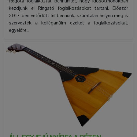
Régóta foglalkoztat bennünket, hogy idősotthonokban
kezdjünk el Ringató foglalkozásokat tartani. Először
2017-ben vetődött fel bennünk, számtalan helyen meg is
szervezték a kolléganőim ezeket a foglalkozásokat,
egyelőre...