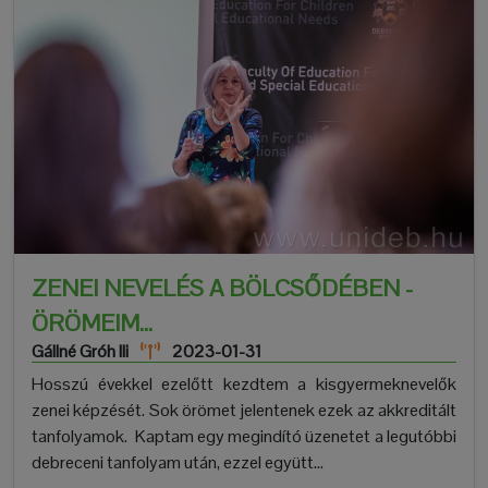
ZENEI NEVELÉS A BÖLCSŐDÉBEN -
ÖRÖMEIM...
Gállné Gróh Ili
2023-01-31
Hosszú évekkel ezelőtt kezdtem a kisgyermeknevelők
zenei képzését. Sok örömet jelentenek ezek az akkreditált
tanfolyamok. Kaptam egy megindító üzenetet a legutóbbi
debreceni tanfolyam után, ezzel együtt...