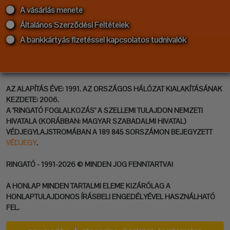
A vásárlás menete
Általános Szerződési Feltételek
A bankkártyás fizetéssel kapcsolatos tudnivalók
AZ ALAPÍTÁS ÉVE: 1991. AZ ORSZÁGOS HÁLÓZAT KIALAKÍTÁSÁNAK
KEZDETE: 2006.
A "RINGATÓ FOGLALKOZÁS" A SZELLEMI TULAJDON NEMZETI
HIVATALA (KORÁBBAN: MAGYAR SZABADALMI HIVATAL)
VÉDJEGYLAJSTROMÁBAN A 189 845 SORSZÁMON BEJEGYZETT
VÉDJEGY
.
RINGATÓ - 1991-2026 © MINDEN JOG FENNTARTVA!
A HONLAP MINDEN TARTALMI ELEME KIZÁRÓLAG A
HONLAPTULAJDONOS ÍRÁSBELI ENGEDÉLYÉVEL HASZNÁLHATÓ
FEL.