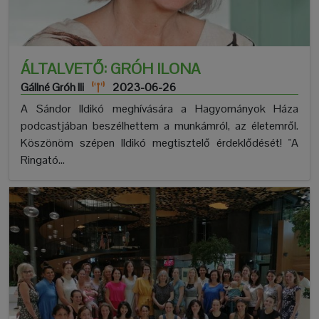
ÁLTALVETŐ: GRÓH ILONA
Gállné Gróh Ili
2023-06-26
A Sándor Ildikó meghívására a Hagyományok Háza
podcastjában beszélhettem a munkámról, az életemről.
Köszönöm szépen Ildikó megtisztelő érdeklődését! "A
Ringató...