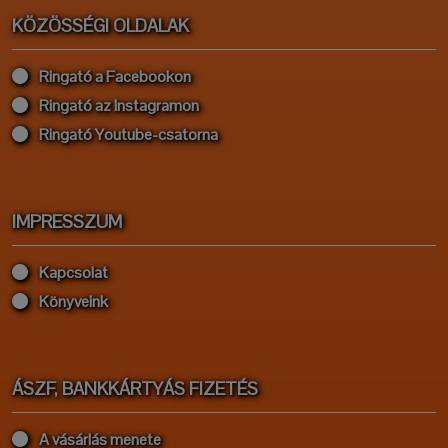
KÖZÖSSÉGI OLDALAK
Ringató a Facebookon
Ringató az Instagramon
Ringató Youtube-csatorna
IMPRESSZUM
Kapcsolat
Könyveink
ÁSZF, BANKKÁRTYÁS FIZETÉS
A vásárlás menete