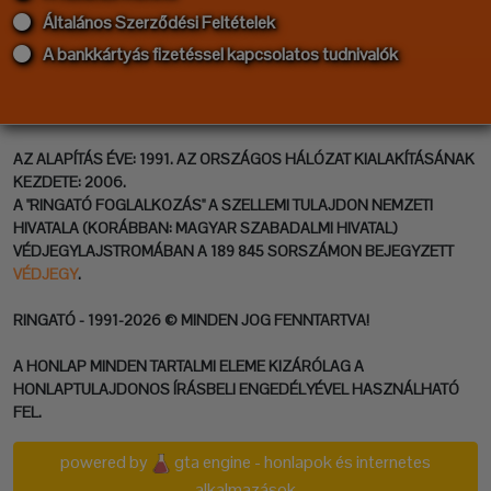
Általános Szerződési Feltételek
A bankkártyás fizetéssel kapcsolatos tudnivalók
AZ ALAPÍTÁS ÉVE: 1991. AZ ORSZÁGOS HÁLÓZAT KIALAKÍTÁSÁNAK
KEZDETE: 2006.
A "RINGATÓ FOGLALKOZÁS" A SZELLEMI TULAJDON NEMZETI
HIVATALA (KORÁBBAN: MAGYAR SZABADALMI HIVATAL)
VÉDJEGYLAJSTROMÁBAN A 189 845 SORSZÁMON BEJEGYZETT
VÉDJEGY
.
RINGATÓ - 1991-2026 © MINDEN JOG FENNTARTVA!
A HONLAP MINDEN TARTALMI ELEME KIZÁRÓLAG A
HONLAPTULAJDONOS ÍRÁSBELI ENGEDÉLYÉVEL HASZNÁLHATÓ
FEL.
powered by
gta engine - honlapok és internetes
alkalmazások