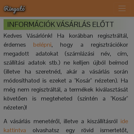
Ringató
INFORMÁCIÓK VÁSÁRLÁS ELŐTT
Kedves Vásárlónk! Ha korábban regisztráltál,
érdemes
belépni
, hogy a regisztrációkor
megadott adatokat (számlázási név, cím,
szállítási adatok stb.) ne kelljen újból beírnod
(illetve ha szeretnéd, akár a vásárlás során
módosíthatod is ezeket a "Kosár" nézeten). Ha
még nem regisztráltál, a termékek kiválasztását
követően is megteheted (szintén a "Kosár"
nézeten)!
A vásárlás menetéről, illetve a kiszállításról
ide
kattintva
olvashatsz egy rövid ismertetőt,