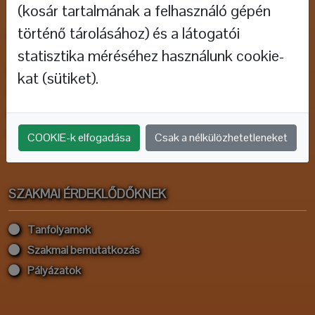
(kosár tartalmának a felhasználó gépén
történő tárolásához) és a látogatói
KISGYERMEKES CSALÁDOKNAK
statisztika méréséhez használunk cookie-
Helyszínek, foglalkozásvezetők
kat (sütiket).
Ringató térkép
Mi az a Ringató?
Bemutatkozás - családoknak
COOKIE-k elfogadása
Csak a nélkülözhetetleneket
SZAKMAI ÉRDEKLŐDŐKNEK
Tanfolyamok
Szakmai bemutatkozás
Pályázatok