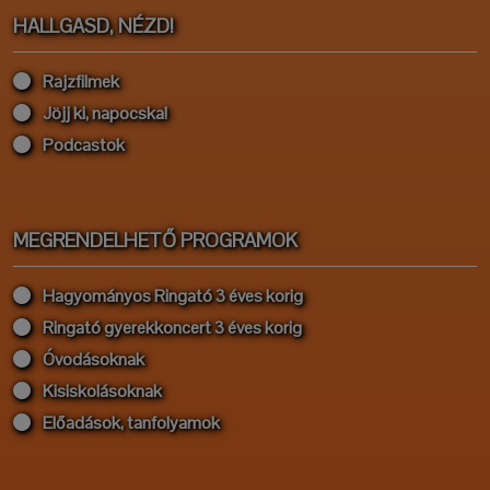
HALLGASD, NÉZD!
Rajzfilmek
Jöjj ki, napocska!
Podcastok
MEGRENDELHETŐ PROGRAMOK
Hagyományos Ringató 3 éves korig
Ringató gyerekkoncert 3 éves korig
Óvodásoknak
Kisiskolásoknak
Előadások, tanfolyamok