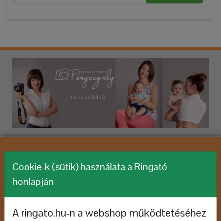
WEBSHOP, HÍREK
Cookie-k (sütik) használata a Ringató
honlapján
Webshop megnyitása
Feliratkozás hírlevélre
A ringato.hu-n a webshop működtetéséhez