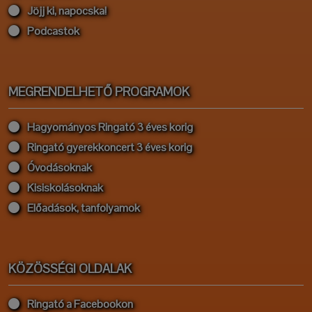
Jöjj ki, napocska!
Podcastok
MEGRENDELHETŐ PROGRAMOK
Hagyományos Ringató 3 éves korig
Ringató gyerekkoncert 3 éves korig
Óvodásoknak
Kisiskolásoknak
Előadások, tanfolyamok
KÖZÖSSÉGI OLDALAK
Ringató a Facebookon