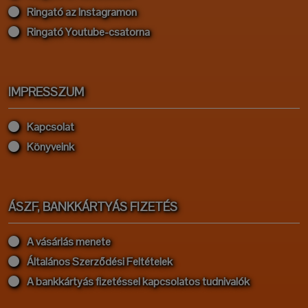
Ringató az Instagramon
Ringató Youtube-csatorna
IMPRESSZUM
Kapcsolat
Könyveink
ÁSZF, BANKKÁRTYÁS FIZETÉS
A vásárlás menete
Általános Szerződési Feltételek
A bankkártyás fizetéssel kapcsolatos tudnivalók