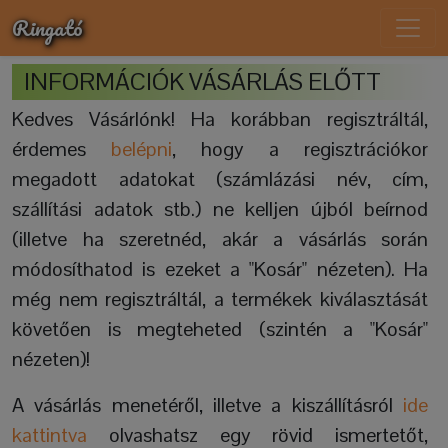
Ringató
INFORMÁCIÓK VÁSÁRLÁS ELŐTT
Kedves Vásárlónk! Ha korábban regisztráltál,
érdemes
belépni
, hogy a regisztrációkor
megadott adatokat (számlázási név, cím,
szállítási adatok stb.) ne kelljen újból beírnod
(illetve ha szeretnéd, akár a vásárlás során
módosíthatod is ezeket a "Kosár" nézeten). Ha
még nem regisztráltál, a termékek kiválasztását
követően is megteheted (szintén a "Kosár"
nézeten)!
A vásárlás menetéről, illetve a kiszállításról
ide
kattintva
olvashatsz egy rövid ismertetőt,