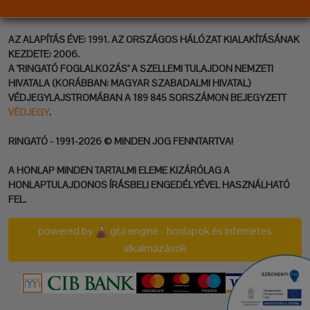
AZ ALAPÍTÁS ÉVE: 1991. AZ ORSZÁGOS HÁLÓZAT KIALAKÍTÁSÁNAK
KEZDETE: 2006.
A "RINGATÓ FOGLALKOZÁS" A SZELLEMI TULAJDON NEMZETI
HIVATALA (KORÁBBAN: MAGYAR SZABADALMI HIVATAL)
VÉDJEGYLAJSTROMÁBAN A 189 845 SORSZÁMON BEJEGYZETT
VÉDJEGY
.
RINGATÓ - 1991-2026 © MINDEN JOG FENNTARTVA!
A HONLAP MINDEN TARTALMI ELEME KIZÁRÓLAG A
HONLAPTULAJDONOS ÍRÁSBELI ENGEDÉLYÉVEL HASZNÁLHATÓ
FEL.
powered by
gta engine - honlapok és internetes
alkalmazások