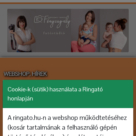
WEBSHOP, HÍREK
Cookie-k (sütik) használata a Ringató
Webshop megnyitása
honlapján
Feliratkozás hírlevélre
A ringato.hu-n a webshop működtetéséhez
KISGYERMEKES CSALÁDOKNAK
(kosár tartalmának a felhasználó gépén