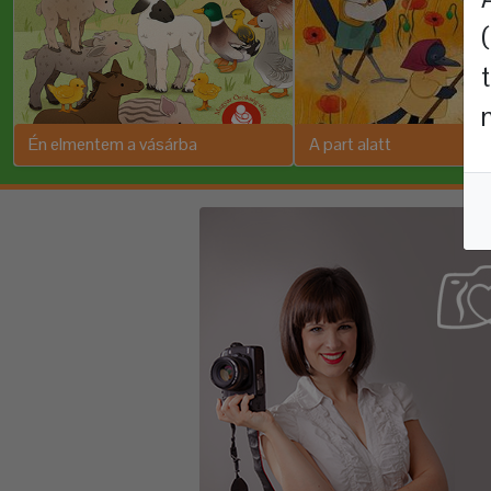
Én elmentem a vásárba
A part alatt