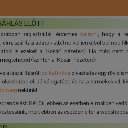
SÁRLÁS ELŐTT
orábban regisztráltál, érdemes
belépni
, hogy a re
cím, szállítási adatok stb.) ne kelljen újból beírnod (il
atod is ezeket a "Kosár" nézeten). Ha még nem re
 megteheted (szintén a "Kosár" nézeten)!
ve a kiszállításról
ide kattintva
olvashatsz egy rövid ism
a
olvashatod el. Jó válogatást, és ha a termékekkel, ki
írd meg
nekünk!
megrendelést. Kérjük, ebben az esetben e-mailben vedd 
egyeztessünk, mert ebben az esetben eltér a webshopban
OP