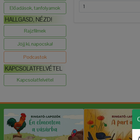
Előadások, tanfolyamok
HALLGASD, NÉZD!
Rajzfilmek
Jöjj ki, napocska!
Podcastok
KAPCSOLATFELVÉTEL
Kapcsolatfelvétel
C