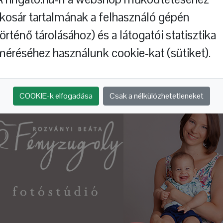
(kosár tartalmának a felhasználó gépén
történő tárolásához) és a látogatói statisztika
méréséhez használunk cookie-kat (sütiket).
Hol jártál, báránykám?
A répa
COOKIE-k elfogadása
Csak a nélkülözhetetleneket