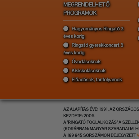
MEGRENDELHETŐ
PROGRAMOK
Hagyományos Ringató 3
éves korig
Ringató gyerekkoncert 3
éves korig
Óvodásoknak
Kisiskolásoknak
Előadások, tanfolyamok
AZ ALAPÍTÁS ÉVE: 1991. AZ ORSZÁGO
KEZDETE: 2006.
A "RINGATÓ FOGLALKOZÁS" A SZELLE
(KORÁBBAN: MAGYAR SZABADALMI H
A 189 845 SORSZÁMON BEJEGYZETT