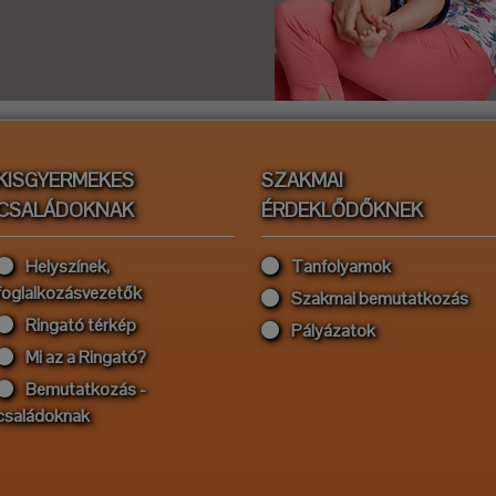
KISGYERMEKES
SZAKMAI
CSALÁDOKNAK
ÉRDEKLŐDŐKNEK
Helyszínek,
Tanfolyamok
foglalkozásvezetők
Szakmai bemutatkozás
Ringató térkép
Pályázatok
Mi az a Ringató?
Bemutatkozás -
családoknak