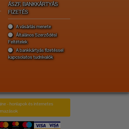
ÁSZF, BANKKÁRTYÁS
FIZETÉS
A vásárlás menete
Általános Szerződési
Feltételek
A bankkártyás fizetéssel
kapcsolatos tudnivalók
ine - honlapok és internetes
almazások