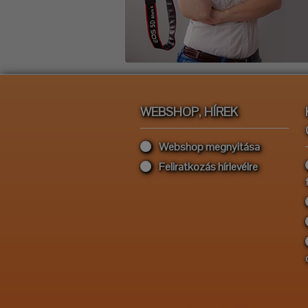
WEBSHOP, HÍREK
Webshop megnyitása
Feliratkozás hírlevélre