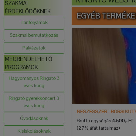
SZAKMAI
ÉRDEKLŐDŐKNEK
EGYÉB TERMÉKE
Tanfolyamok
Szakmai bemutatkozás
Pályázatok
MEGRENDELHETŐ
PROGRAMOK
Hagyományos Ringató 3
éves korig
Ringató gyerekkoncert 3
éves korig
NESZESSZER - BORSI KUTY
Óvodásoknak
Bruttó egységár:
4.500,- Ft
(27% áfát tartalmaz)
Kisiskolásoknak