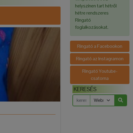
helyszínen tart hétről
hétre rendszeres
Ringató
foglalkozásokat.
Ringató a Facebookon
Ringató az Instagramon
Ringató Youtube-
csatorna
KERESÉS