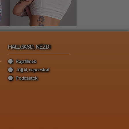
HALLGASD, NÉZD!
Rajzfilmek
Jöjj ki, napocska!
Podcastok