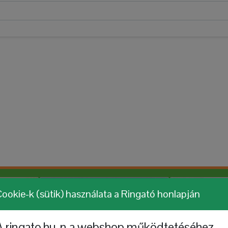
ookie-k (sütik) használata a Ringató honlapján
A ringato.hu-n a webshop működtetéséhez