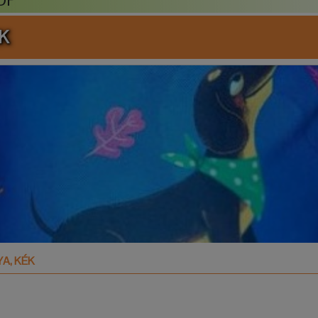
K
A, KÉK