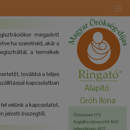
gisztrációkor megadott
letve ha szeretnéd, akár a
gisztráltál, a termékek
ertetőt, továbbá a teljes
szállítással kapcsolatban
Alapító:
Gróh Ilona
fel velünk a kapcsolatot,
 jelzett összegtől.
Összesen 175
foglalkozásvezető 460
településen, 602