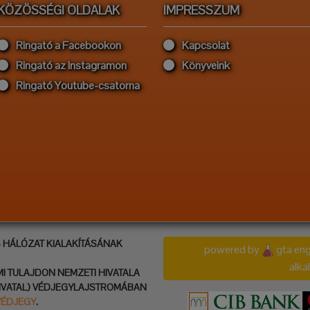
KÖZÖSSÉGI OLDALAK
IMPRESSZUM
Ringató a Facebookon
Kapcsolat
Ringató az Instagramon
Könyveink
Ringató Youtube-csatorna
S HÁLÓZAT KIALAKÍTÁSÁNAK
powered by
gta eng
alk
MI TULAJDON NEMZETI HIVATALA
IVATAL) VÉDJEGYLAJSTROMÁBAN
VÉDJEGY
.