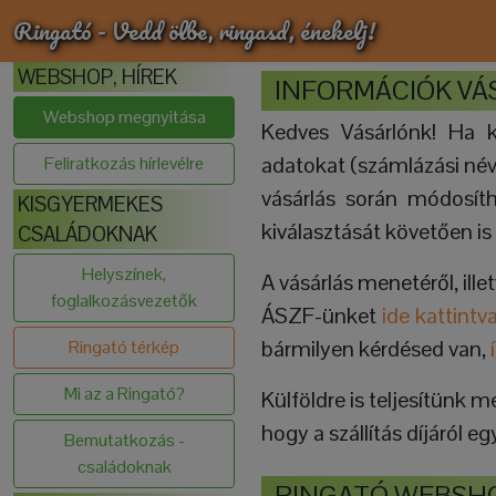
Ringató - Vedd ölbe, ringasd, énekelj!
WEBSHOP, HÍREK
INFORMÁCIÓK VÁ
Webshop megnyitása
Kedves Vásárlónk! Ha k
adatokat (számlázási név, 
Feliratkozás hírlevélre
vásárlás során módosíth
KISGYERMEKES
kiválasztását követően is
CSALÁDOKNAK
Helyszínek,
A vásárlás menetéről, illet
foglalkozásvezetők
ÁSZF-ünket
ide kattintv
bármilyen kérdésed van,
Ringató térkép
Mi az a Ringató?
Külföldre is teljesítünk 
hogy a szállítás díjáról 
Bemutatkozás -
családoknak
RINGATÓ WEBSH