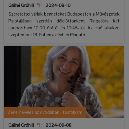
Gállné Gróh Ili
2024-09-10
Szeretettel várlak benneteket Budapesten a Művészetek
Palotájában szerdán délelőttönként Ringatóra két
csoportban: 10:00 órától és 10:45-től. Az első alkalom
szeptember 18. Ebben az évben Ringató...
Zenei nevelés az óvodában - tanfolyam
Gállné Gróh Ili
2024-09-08