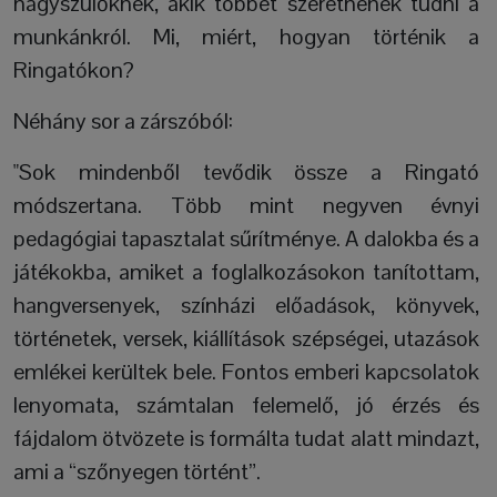
nagyszülőknek, akik többet szeretnének tudni a
munkánkról. Mi, miért, hogyan történik a
Ringatókon?
Néhány sor a zárszóból:
"Sok mindenből tevődik össze a Ringató
módszertana. Több mint negyven évnyi
pedagógiai tapasztalat sűrítménye. A dalokba és a
játékokba, amiket a foglalkozásokon tanítottam,
hangversenyek, színházi előadások, könyvek,
történetek, versek, kiállítások szépségei, utazások
emlékei kerültek bele. Fontos emberi kapcsolatok
lenyomata, számtalan felemelő, jó érzés és
fájdalom ötvözete is formálta tudat alatt mindazt,
ami a “szőnyegen történt”.