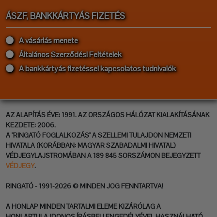
ÁSZF, BANKKÁRTYÁS FIZETÉS
A vásárlás menete
Általános Szerződési Feltételek
A bankkártyás fizetéssel kapcsolatos tudnivalók
AZ ALAPÍTÁS ÉVE: 1991. AZ ORSZÁGOS HÁLÓZAT KIALAKÍTÁSÁNAK
KEZDETE: 2006.
A "RINGATÓ FOGLALKOZÁS" A SZELLEMI TULAJDON NEMZETI
HIVATALA (KORÁBBAN: MAGYAR SZABADALMI HIVATAL)
VÉDJEGYLAJSTROMÁBAN A 189 845 SORSZÁMON BEJEGYZETT
VÉDJEGY
.
RINGATÓ - 1991-2026 © MINDEN JOG FENNTARTVA!
A HONLAP MINDEN TARTALMI ELEME KIZÁRÓLAG A
HONLAPTULAJDONOS ÍRÁSBELI ENGEDÉLYÉVEL HASZNÁLHATÓ