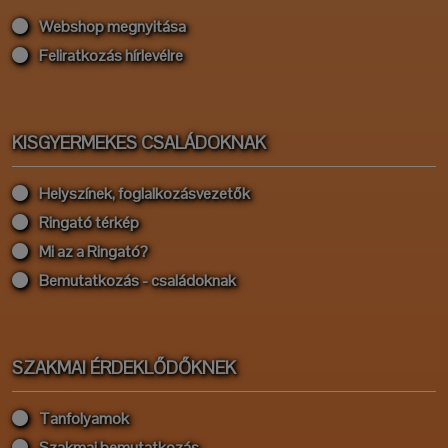
Webshop megnyitása
Feliratkozás hírlevélre
KISGYERMEKES CSALÁDOKNAK
Helyszínek, foglalkozásvezetők
Ringató térkép
Mi az a Ringató?
Bemutatkozás - családoknak
SZAKMAI ÉRDEKLŐDŐKNEK
Tanfolyamok
Szakmai bemutatkozás