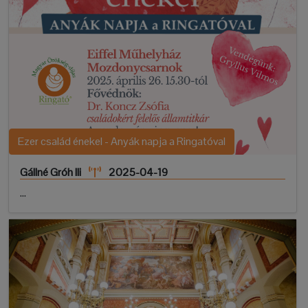
Ezer család énekel - Anyák napja a Ringatóval
Gállné Gróh Ili
2025-04-19
...