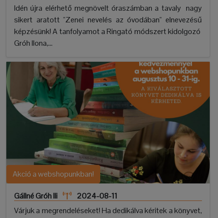
Idén újra elérhető megnövelt óraszámban a tavaly nagy
sikert aratott "Zenei nevelés az óvodában" elnevezésű
képzésünk! A tanfolyamot a Ringató módszert kidolgozó
Gróh Ilona,...
Akció a webshopunkban!
Gállné Gróh Ili
2024-08-11
Várjuk a megrendeléseket! Ha dedikálva kéritek a könyvet,