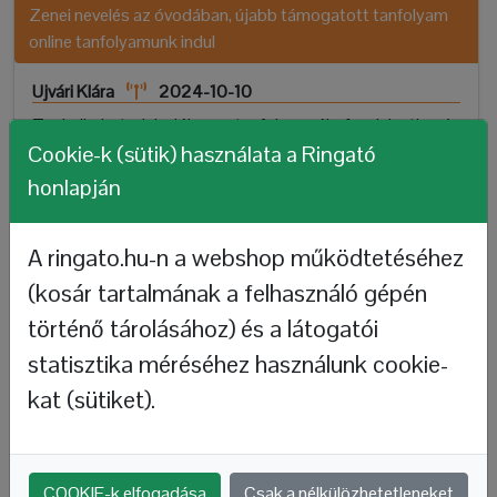
Zenei nevelés az óvodában, újabb támogatott tanfolyam
online tanfolyamunk indul
Ujvári Klára
2024-10-10
Technikai tudnivalók a tanfolyamról 1. Jelentkezés
a www.zeneineveles.hu oldalon. Az online jelentkezési
Cookie-k (sütik) használata a Ringató
lapot kérjük, pontosan töltsék ki, mert a beküldött adatok
honlapján
alapján készül el majd az igazolás. 2....
A ringato.hu-n a webshop működtetéséhez
(kosár tartalmának a felhasználó gépén
történő tárolásához) és a látogatói
statisztika méréséhez használunk cookie-
kat (sütiket).
Ringató koncert és vetítés a Cinemira Nemzetközi
COOKIE-k elfogadása
Csak a nélkülözhetetleneket