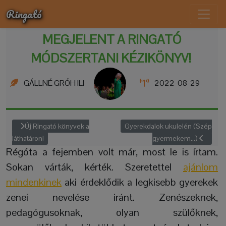
Ringató
MEGJELENT A RINGATÓ
MÓDSZERTANI KÉZIKÖNYV!
GÁLLNÉ GRÓH ILI
2022-08-29
Új Ringató könyvek a
Gyerekdalok ukulelén (Szép
láthatáron!
gyermekem...)
Régóta a fejemben volt már, most le is írtam.
Sokan várták, kérték. Szeretettel
ajánlom
mindenkinek
aki érdeklődik a legkisebb gyerekek
zenei nevelése iránt. Zenészeknek,
pedagógusoknak, olyan szülőknek,