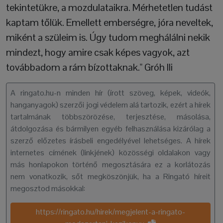
tekintetükre, a mozdulataikra. Mérhetetlen tudást
kaptam tőlük. Emellett emberségre, jóra neveltek,
miként a szüleim is. Úgy tudom meghálálni nekik
mindezt, hogy amire csak képes vagyok, azt
továbbadom a rám bízottaknak." Gróh Ili
A ringato.hu-n minden hír (írott szöveg, képek, videók,
hanganyagok) szerzői jogi védelem alá tartozik, ezért a hírek
tartalmának többszörözése, terjesztése, másolása,
átdolgozása és bármilyen egyéb felhasználása kizárólag a
szerző előzetes írásbeli engedélyével lehetséges. A hírek
internetes címének (linkjének) közösségi oldalakon vagy
más honlapokon történő megosztására ez a korlátozás
nem vonatkozik, sőt megköszönjük, ha a Ringató híreit
megosztod másokkal:
https://ringato.hu/hirek/megjelent-a-ringato-