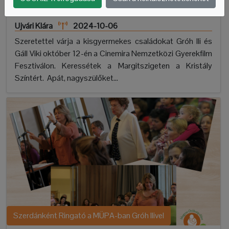
Gyerekfilm Fesztiválon
Ujvári Klára
2024-10-06
Szeretettel várja a kisgyermekes családokat Gróh Ili és
Gáll Viki október 12-én a Cinemira Nemzetközi Gyerekfilm
Fesztiválon. Keressétek a Margitszigeten a Kristály
Színtért. Apát, nagyszülőket...
Szerdánként Ringató a MÜPA-ban Gróh Ilivel