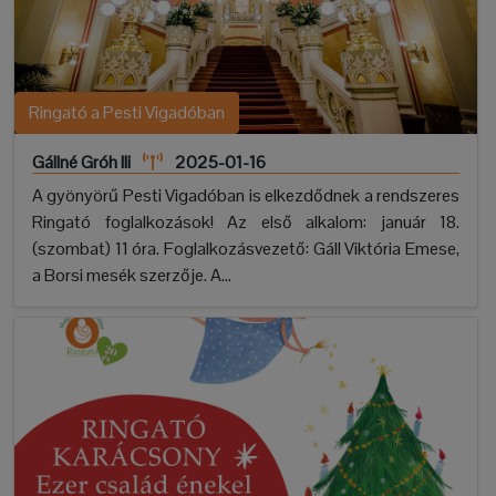
Ringató a Pesti Vigadóban
Gállné Gróh Ili
2025-01-16
A gyönyörű Pesti Vigadóban is elkezdődnek a rendszeres
Ringató foglalkozások! Az első alkalom: január 18.
(szombat) 11 óra. Foglalkozásvezető: Gáll Viktória Emese,
a Borsi mesék szerzője. A...