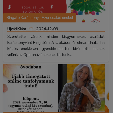
Ringató Karácsony - Ezer család énekel
Ujvári Klára
2024-12-09
Szeretettel várunk minden kisgyermekes családot
karácsonyváró Ringatóra. A szokásos és elmaradhatatlan
közös éneklésen, gyerekkoncerten kívül ott lesznek
velünk az Operaház énekesei, tartunk...