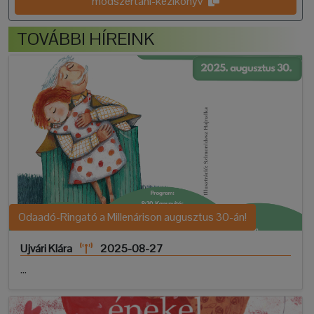
modszertani-kezikonyv
TOVÁBBI HÍREINK
Odaadó-Ringató a Millenárison augusztus 30-án!
Ujvári Klára
2025-08-27
...