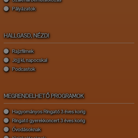
Pályázatok
HALLGASD, NÉZD!
Rajzfilmek
Jöjj ki, napocska!
Podcastok
MEGRENDELHETŐ PROGRAMOK
Hagyományos Ringató 3 éves korig
Ringató gyerekkoncert 3 éves korig
Óvodásoknak