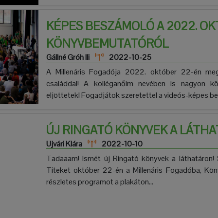
KÉPES BESZÁMOLÓ A 2022. OK
KÖNYVBEMUTATÓRÓL
Gállné Gróh Ili
2022-10-25
A Millenáris Fogadója 2022. október 22-én meg
családdal! A kolléganőim nevében is nagyon k
eljöttetek! Fogadjátok szeretettel a videós-képes be
ÚJ RINGATÓ KÖNYVEK A LÁTHA
Ujvári Klára
2022-10-10
Tadaaam! Ismét új Ringató könyvek a láthatáron! 
Titeket október 22-én a Millenáris Fogadóba, Kö
részletes programot a plakáton...