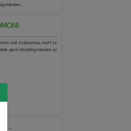
ág minden...
OMON!
petés volt számomra, mert ez
isebb apró részletig minden az
N -