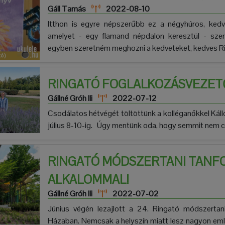
Gáll Tamás
2022-08-10
Itthon is egyre népszerűbb ez a négyhúros, kedve
amelyet - egy flamand népdalon keresztül - szer
egyben szeretném meghozni a kedveteket, kedves Ring
RINGATÓ FOGLALKOZÁSVEZET
Gállné Gróh Ili
2022-07-12
Csodálatos hétvégét töltöttünk a kolléganőkkel Kál
július 8-10-ig. Úgy mentünk oda, hogy semmit nem cs
RINGATÓ MÓDSZERTANI TANFO
ALKALOMMAL!
Gállné Gróh Ili
2022-07-02
Június végén lezajlott a 24. Ringató módszerta
Házaban. Nemcsak a helyszín miatt lesz nagyon em