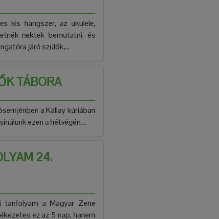
s kis hangszer, az ukulele,
etnék nektek bemutatni, és
atóra járó szülők,...
ŐK TÁBORA
lósemjénben a Kállay kúriában
inálunk ezen a hétvégén....
LYAM 24.
ni tanfolyam a Magyar Zene
lékezetes ez az 5 nap, hanem