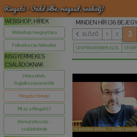
Ringató - Vedd ölbe, ringasd, énekelj!
WEBSHOP, HÍREK
MINDEN HÍR (36 BEJEG
Webshop megnyitása
3
ELŐZŐ
1
2
Feliratkozás hírlevélre
LEGFRISSEBBEK ELÖL
LEGRÉ
KISGYERMEKES
CSALÁDOKNAK
Helyszínek,
foglalkozásvezetők
Ringató térkép
Mi az a Ringató?
Bemutatkozás -
családoknak