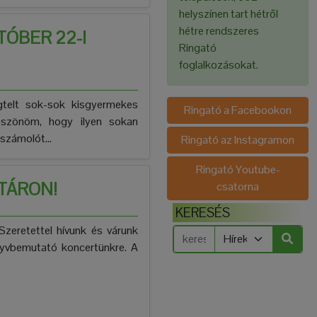
helyszínen tart hétről
hétre rendszeres
TÓBER 22-I
Ringató
foglalkozásokat.
telt sok-sok kisgyermekes
Ringató a Facebookon
öszönöm, hogy ilyen sokan
számolót...
Ringató az Instagramon
Ringató Youtube-
TÁRON!
csatorna
KERESÉS
Szeretettel hívunk és várunk
nyvbemutató koncertünkre. A