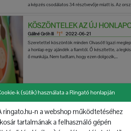
a képzés csodálatos 34 résztvevője miatt is. Az orsz
KÖSZÖNTELEK AZ ÚJ HONLAP
Gállné Gróh Ili
2022-06-21
Szeretettel köszöntök minden Olvasót! Igazi megle
a honlap egy ajándék a fiamtól. Ő készítette, a legk
ő munkája. Nem tudtam, hogy ezen dolgozik,...
ookie-k (sütik) használata a Ringató honlapján
A ringato.hu-n a webshop működtetéséhez
(kosár tartalmának a felhasználó gépén
ZENEI NEVELÉS A BÖLCSŐDÉBE