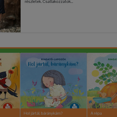
részletek. Csatlakozzatok...
Hol jártál, báránykám?
A répa