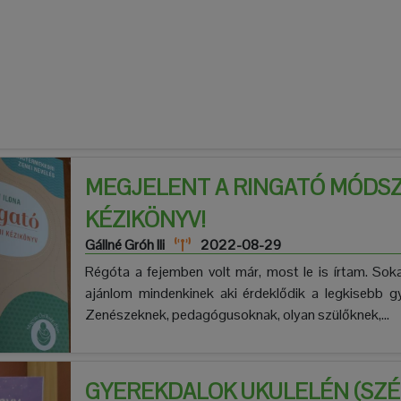
MEGJELENT A RINGATÓ MÓDS
KÉZIKÖNYV!
Gállné Gróh Ili
2022-08-29
Régóta a fejemben volt már, most le is írtam. Soka
ajánlom mindenkinek aki érdeklődik a legkisebb gy
Zenészeknek, pedagógusoknak, olyan szülőknek,...
GYEREKDALOK UKULELÉN (SZÉP