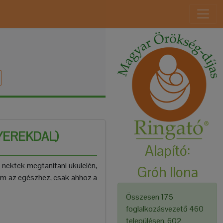
GYEREKDAL)
Alapító:
 nektek megtanítani ukulelén,
Gróh Ilona
em az egészhez, csak ahhoz a
Összesen 175
foglalkozásvezető 460
településen, 602