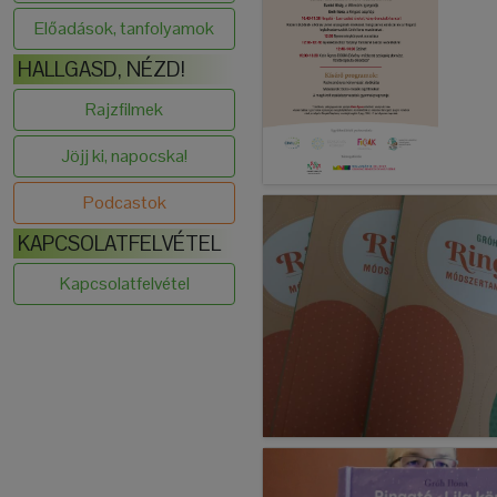
Előadások, tanfolyamok
HALLGASD, NÉZD!
Rajzfilmek
Jöjj ki, napocska!
Podcastok
KAPCSOLATFELVÉTEL
Kapcsolatfelvétel