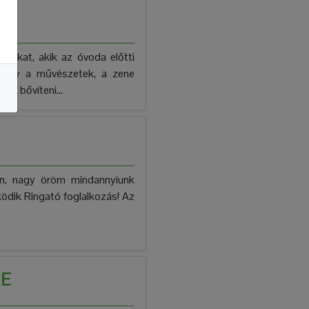
azokat, akik az óvoda előtti
, hogy a művészetek, a zene
ék bővíteni...
an, nagy öröm mindannyiunk
ödik Ringató foglalkozás! Az
ME