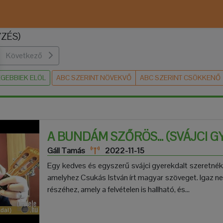
YZÉS)
Következő
GEBBIEK ELÖL
ABC SZERINT NÖVEKVŐ
ABC SZERINT CSÖKKENŐ
A BUNDÁM SZŐRÖS... (SVÁJCI 
Gáll Tamás
2022-11-15
Egy kedves és egyszerű svájci gyerekdalt szeretnék
amelyhez Csukás István írt magyar szöveget. Igaz n
részéhez, amely a felvételen is hallható, és...