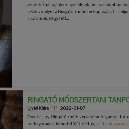
Szeretettel ajánlom szülőknek és szakemberekn
cikkét, melyet a Ringató-módszer kapcsán írt. Teljes
alsó sarok, négyzet)...
RINGATÓ MÓDSZERTANI TANFO
Ujvári Klára
2022-01-07
Évente egy Ringató módszertani tanfolyamot tart
tanfolyamunk ismertetőjét kiírtuk, a
Tanfolyamok