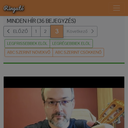
Ringató
MINDEN HÍR (36 BEJEGYZÉS)
3
ELŐZŐ
1
2
Következő
LEGFRISSEBBEK ELÖL
LEGRÉGEBBIEK ELÖL
ABC SZERINT NÖVEKVŐ
ABC SZERINT CSÖKKENŐ