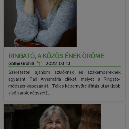
RINGATÓ, A KÖZÖS ÉNEK ÖRÖME
Gállné Gróh Ili
2022-03-13
Szeretettel ajánlom szülőknek és szakembereknek
egyaránt Tari Annamária cikkét, melyet a Ringató-
módszer kapcsán írt. Teljes képernyőre állítás után (jobb
alsó sarok, négyzet)...