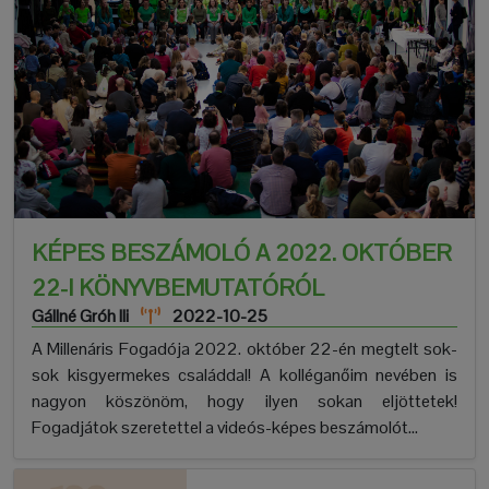
KÉPES BESZÁMOLÓ A 2022. OKTÓBER
22-I KÖNYVBEMUTATÓRÓL
Gállné Gróh Ili
2022-10-25
A Millenáris Fogadója 2022. október 22-én megtelt sok-
sok kisgyermekes családdal! A kolléganőim nevében is
nagyon köszönöm, hogy ilyen sokan eljöttetek!
Fogadjátok szeretettel a videós-képes beszámolót...