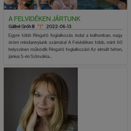
A FELVIDÉKEN JÁRTUNK
Gállné Gróh Ili
2022-06-13
Egyre több Ringató foglalkozás indul a külhonban, nagy
öröm mindannyiunk számára! A Felvidéken több, mint 60
helyszínen működik Ringató foglalkozás! Az elmúlt héten,
június 5-én Szlovákia...