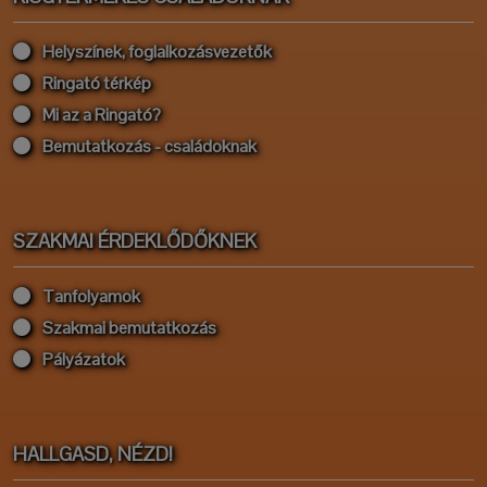
Helyszínek, foglalkozásvezetők
Ringató térkép
Mi az a Ringató?
Bemutatkozás - családoknak
SZAKMAI ÉRDEKLŐDŐKNEK
Tanfolyamok
Szakmai bemutatkozás
Pályázatok
HALLGASD, NÉZD!