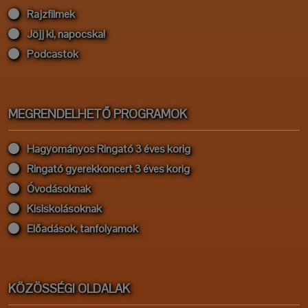
Rajzfilmek
Jöjj ki, napocska!
Podcastok
MEGRENDELHETŐ PROGRAMOK
Hagyományos Ringató 3 éves korig
Ringató gyerekkoncert 3 éves korig
Óvodásoknak
Kisiskolásoknak
Előadások, tanfolyamok
KÖZÖSSÉGI OLDALAK