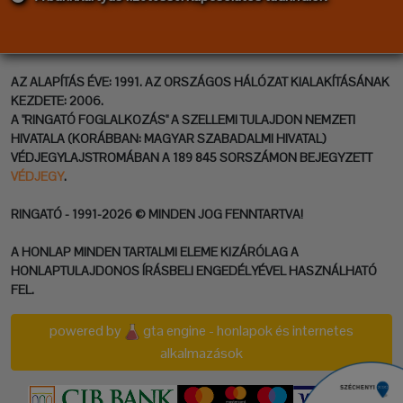
AZ ALAPÍTÁS ÉVE: 1991. AZ ORSZÁGOS HÁLÓZAT KIALAKÍTÁSÁNAK
KEZDETE: 2006.
A "RINGATÓ FOGLALKOZÁS" A SZELLEMI TULAJDON NEMZETI
HIVATALA (KORÁBBAN: MAGYAR SZABADALMI HIVATAL)
VÉDJEGYLAJSTROMÁBAN A 189 845 SORSZÁMON BEJEGYZETT
VÉDJEGY
.
RINGATÓ - 1991-2026 © MINDEN JOG FENNTARTVA!
A HONLAP MINDEN TARTALMI ELEME KIZÁRÓLAG A
HONLAPTULAJDONOS ÍRÁSBELI ENGEDÉLYÉVEL HASZNÁLHATÓ
FEL.
powered by
gta engine - honlapok és internetes
alkalmazások