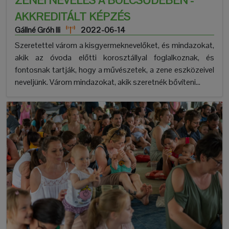
ZENEI NEVELÉS A BÖLCSŐDÉBEN -
AKKREDITÁLT KÉPZÉS
Gállné Gróh Ili
2022-06-14
Szeretettel várom a kisgyermeknevelőket, és mindazokat,
akik az óvoda előtti korosztállyal foglalkoznak, és
fontosnak tartják, hogy a művészetek, a zene eszközeivel
neveljünk. Várom mindazokat, akik szeretnék bővíteni...