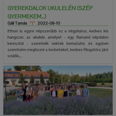
GYEREKDALOK UKULELÉN (SZÉP
GYERMEKEM...)
Gáll Tamás
2022-08-10
Itthon is egyre népszerűbb ez a négyhúros, kedves kis
hangszer, az ukulele, amelyet - egy flamand népdalon
keresztül - szeretnék nektek bemutatni, és egyben
szeretném meghozni a kedveteket, kedves Ringatóra járó
szülők,...