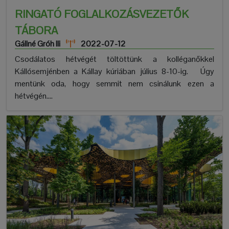
RINGATÓ FOGLALKOZÁSVEZETŐK
TÁBORA
Gállné Gróh Ili
2022-07-12
Csodálatos hétvégét töltöttünk a kolléganőkkel
Kállósemjénben a Kállay kúriában július 8-10-ig. Úgy
mentünk oda, hogy semmit nem csinálunk ezen a
hétvégén....