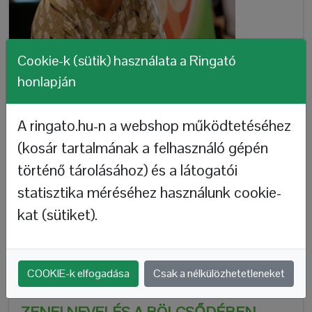
Cookie-k (sütik) használata a Ringató
honlapján
A ringato.hu-n a webshop működtetéséhez
(kosár tartalmának a felhasználó gépén
KÖSZÖNTELEK AZ ÚJ HONLAPOMON!
történő tárolásához) és a látogatói
Gállné Gróh Ili
2022-06-21
statisztika méréséhez használunk cookie-
Szeretettel köszöntök minden Olvasót! Igazi meglepetés
kat (sütiket).
volt számomra, mert ez a honlap egy ajándék a fiamtól. Ő
készítette, a legkisebb apró részletig minden az ő
munkája. Nem tudtam, hogy ezen dolgozik,...
COOKIE-k elfogadása
Csak a nélkülözhetetleneket