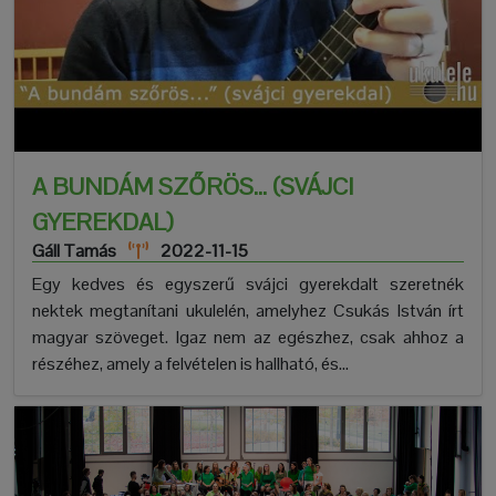
A BUNDÁM SZŐRÖS... (SVÁJCI
GYEREKDAL)
Gáll Tamás
2022-11-15
Egy kedves és egyszerű svájci gyerekdalt szeretnék
nektek megtanítani ukulelén, amelyhez Csukás István írt
magyar szöveget. Igaz nem az egészhez, csak ahhoz a
részéhez, amely a felvételen is hallható, és...