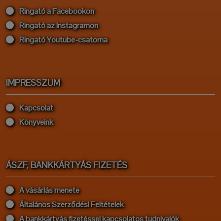
Ringató a Facebookon
Ringató az Instagramon
Ringató Youtube-csatorna
IMPRESSZUM
Kapcsolat
Könyveink
ÁSZF, BANKKÁRTYÁS FIZETÉS
A vásárlás menete
Általános Szerződési Feltételek
A bankkártyás fizetéssel kapcsolatos tudnivalók