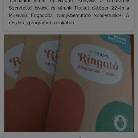
Tadaaam! Ismét új Ringató könyvek a láthatáron!
Szeretettel hívunk és várunk Titeket október 22-én a
Millenáris Fogadóba, Könyvbemutató koncertünkre. A
részletes programot a plakáton...