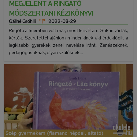
MEGJELENT A RINGATÓ
MÓDSZERTANI KÉZIKÖNYV!
Gállné Gróh Ili
2022-08-29
Régóta a fejemben volt már, most le is írtam. Sokan várták,
kérték. Szeretettel ajánlom mindenkinek aki érdeklődik a
legkisebb gyerekek zenei nevelése iránt. Zenészeknek,
pedagógusoknak, olyan szülőknek,...