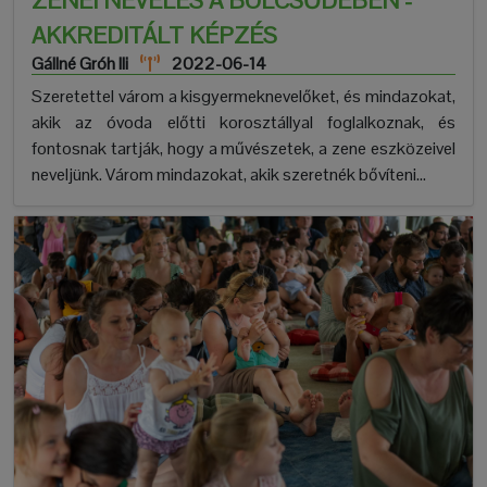
ZENEI NEVELÉS A BÖLCSŐDÉBEN -
AKKREDITÁLT KÉPZÉS
Gállné Gróh Ili
2022-06-14
Szeretettel várom a kisgyermeknevelőket, és mindazokat,
akik az óvoda előtti korosztállyal foglalkoznak, és
fontosnak tartják, hogy a művészetek, a zene eszközeivel
neveljünk. Várom mindazokat, akik szeretnék bővíteni...