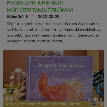
MEGJELENT A RINGATÓ
MÓDSZERTANI KÉZIKÖNYV!
Gállné Gróh Ili
2022-08-29
Régóta a fejemben volt már, most le is írtam. Sokan várták,
kérték. Szeretettel ajánlom mindenkinek aki érdeklődik a
legkisebb gyerekek zenei nevelése iránt. Zenészeknek,
pedagógusoknak, olyan szülőknek,...