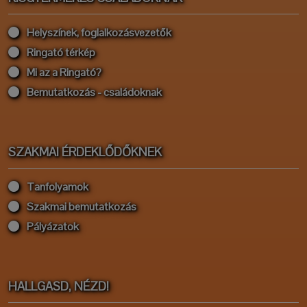
Helyszínek, foglalkozásvezetők
Ringató térkép
Mi az a Ringató?
Bemutatkozás - családoknak
SZAKMAI ÉRDEKLŐDŐKNEK
Tanfolyamok
Szakmai bemutatkozás
Pályázatok
HALLGASD, NÉZD!