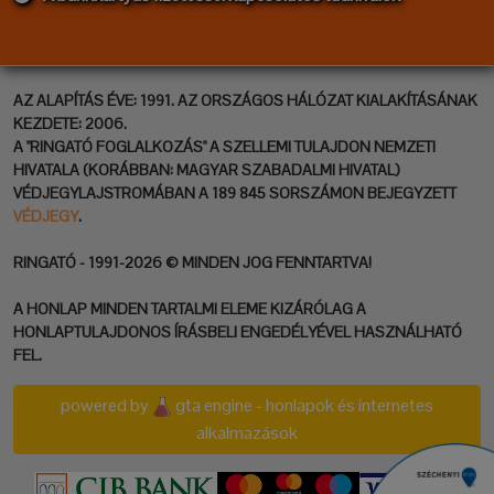
AZ ALAPÍTÁS ÉVE: 1991. AZ ORSZÁGOS HÁLÓZAT KIALAKÍTÁSÁNAK
KEZDETE: 2006.
A "RINGATÓ FOGLALKOZÁS" A SZELLEMI TULAJDON NEMZETI
HIVATALA (KORÁBBAN: MAGYAR SZABADALMI HIVATAL)
VÉDJEGYLAJSTROMÁBAN A 189 845 SORSZÁMON BEJEGYZETT
VÉDJEGY
.
RINGATÓ - 1991-2026 © MINDEN JOG FENNTARTVA!
A HONLAP MINDEN TARTALMI ELEME KIZÁRÓLAG A
HONLAPTULAJDONOS ÍRÁSBELI ENGEDÉLYÉVEL HASZNÁLHATÓ
FEL.
powered by
gta engine - honlapok és internetes
alkalmazások