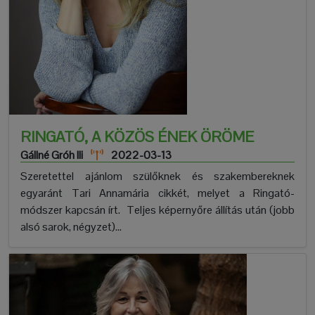
RINGATÓ, A KÖZÖS ÉNEK ÖRÖME
Gállné Gróh Ili
2022-03-13
Szeretettel ajánlom szülőknek és szakembereknek
egyaránt Tari Annamária cikkét, melyet a Ringató-
módszer kapcsán írt. Teljes képernyőre állítás után (jobb
alsó sarok, négyzet)...