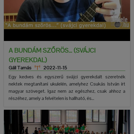
A BUNDÁM SZŐRÖS... (SVÁJCI
GYEREKDAL)
Gáll Tamás
2022-11-15
Egy kedves és egyszerű svájci gyerekdalt szeretnék
nektek megtanítani ukulelén, amelyhez Csukás István írt
magyar szöveget. Igaz nem az egészhez, csak ahhoz a
részéhez, amely a felvételen is hallható, és...