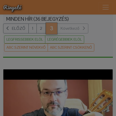
Ringató
MINDEN HÍR (36 BEJEGYZÉS)
3
ELŐZŐ
1
2
Következő
LEGFRISSEBBEK ELÖL
LEGRÉGEBBIEK ELÖL
ABC SZERINT NÖVEKVŐ
ABC SZERINT CSÖKKENŐ