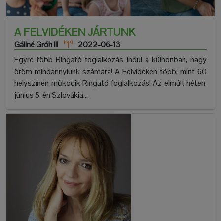
A FELVIDÉKEN JÁRTUNK
Gállné Gróh Ili
2022-06-13
Egyre több Ringató foglalkozás indul a külhonban, nagy
öröm mindannyiunk számára! A Felvidéken több, mint 60
helyszínen működik Ringató foglalkozás! Az elmúlt héten,
június 5-én Szlovákia...