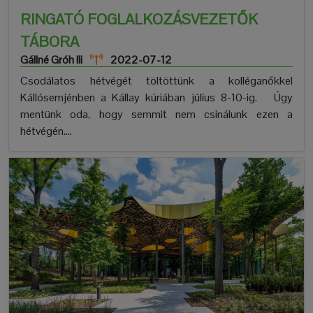
RINGATÓ FOGLALKOZÁSVEZETŐK
TÁBORA
Gállné Gróh Ili
2022-07-12
Csodálatos hétvégét töltöttünk a kolléganőkkel
Kállósemjénben a Kállay kúriában július 8-10-ig. Úgy
mentünk oda, hogy semmit nem csinálunk ezen a
hétvégén....