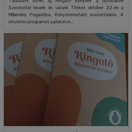
Tadaaam! Ismét új Ringató könyvek a láthatáron!
Szeretettel hívunk és várunk Titeket október 22-én a
Millenáris Fogadóba, Könyvbemutató koncertünkre. A
részletes programot a plakáton...