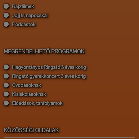
Rajzfilmek
Jöjj ki, napocska!
Podcastok
MEGRENDELHETŐ PROGRAMOK
Hagyományos Ringató 3 éves korig
Ringató gyerekkoncert 3 éves korig
Óvodásoknak
Kisiskolásoknak
Előadások, tanfolyamok
KÖZÖSSÉGI OLDALAK