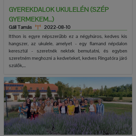
GYEREKDALOK UKULELÉN (SZÉP
GYERMEKEM...)
Gáll Tamás
2022-08-10
Itthon is egyre népszerűbb ez a négyhúros, kedves kis
hangszer, az ukulele, amelyet - egy flamand népdalon
keresztül - szeretnék nektek bemutatni, és egyben
szeretném meghozni a kedveteket, kedves Ringatóra járó
szülők,...