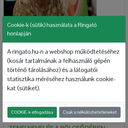
Cookie-k (sütik) használata a Ringató
honlapján
A ringato.hu-n a webshop működtetéséhez
(kosár tartalmának a felhasználó gépén
KÖSZÖNTELEK AZ ÚJ HONLAPOMON!
történő tárolásához) és a látogatói
Gállné Gróh Ili
2022-06-21
statisztika méréséhez használunk cookie-
Szeretettel köszöntök minden Olvasót! Igazi meglepetés
kat (sütiket).
volt számomra, mert ez a honlap egy ajándék a fiamtól. Ő
készítette, a legkisebb apró részletig minden az ő
munkája. Nem tudtam, hogy ezen dolgozik,...
COOKIE-k elfogadása
Csak a nélkülözhetetleneket