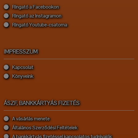
Ringató a Facebookon
Ringató az Instagramon
Ringató Youtube-csatorna
IMPRESSZUM
Kapcsolat
Könyveink
ÁSZF, BANKKÁRTYÁS FIZETÉS
A vásárlás menete
Általános Szerződési Feltételek
A bankkártyás fizetéssel kapcsolatos tudnivalók