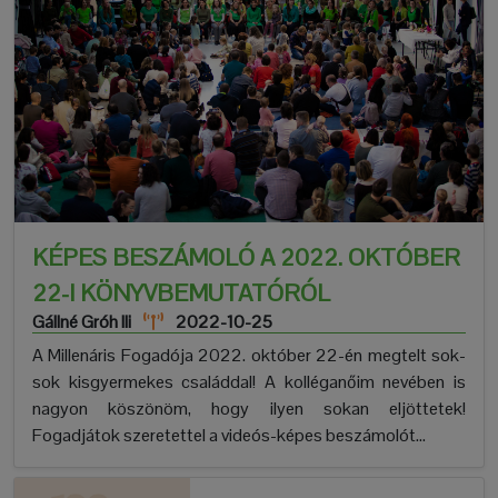
KÉPES BESZÁMOLÓ A 2022. OKTÓBER
22-I KÖNYVBEMUTATÓRÓL
Gállné Gróh Ili
2022-10-25
A Millenáris Fogadója 2022. október 22-én megtelt sok-
sok kisgyermekes családdal! A kolléganőim nevében is
nagyon köszönöm, hogy ilyen sokan eljöttetek!
Fogadjátok szeretettel a videós-képes beszámolót...