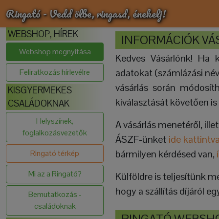
Ringató - Vedd ölbe, ringasd, énekelj!
WEBSHOP, HÍREK
INFORMÁCIÓK VÁ
Webshop megnyitása
Kedves Vásárlónk! Ha k
adatokat (számlázási név, 
Feliratkozás hírlevélre
vásárlás során módosíth
KISGYERMEKES
kiválasztását követően is
CSALÁDOKNAK
Helyszínek,
A vásárlás menetéről, illet
foglalkozásvezetők
ÁSZF-ünket
ide kattintv
bármilyen kérdésed van,
Ringató térkép
Mi az a Ringató?
Külföldre is teljesítünk 
hogy a szállítás díjáról 
Bemutatkozás -
családoknak
RINGATÓ WEBSH