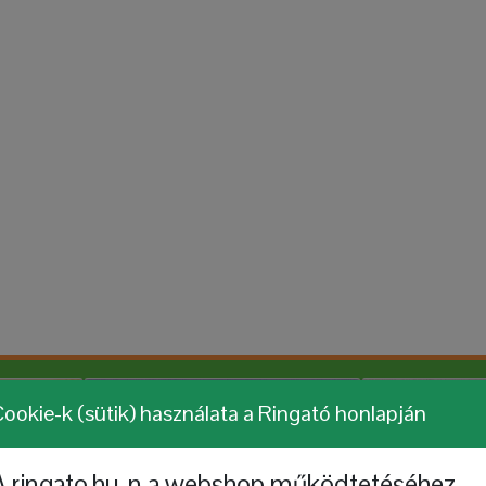
ookie-k (sütik) használata a Ringató honlapján
A ringato.hu-n a webshop működtetéséhez