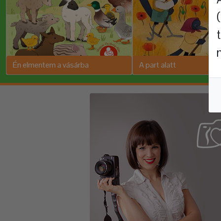
Én elmentem a vásárba
A part alatt