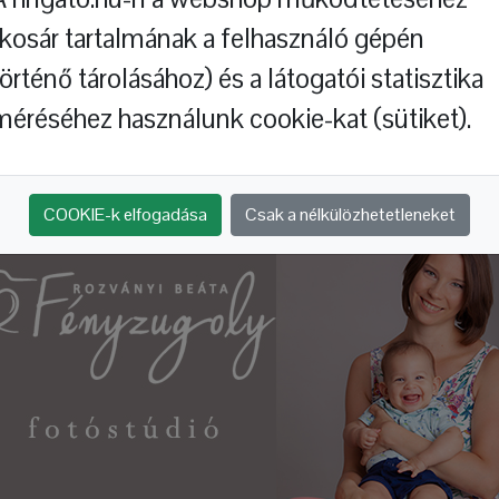
(kosár tartalmának a felhasználó gépén
történő tárolásához) és a látogatói statisztika
méréséhez használunk cookie-kat (sütiket).
Hol jártál, báránykám?
A répa
COOKIE-k elfogadása
Csak a nélkülözhetetleneket