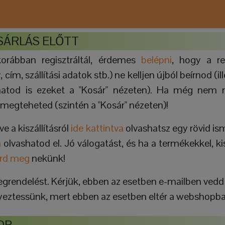
SÁRLÁS ELŐTT
orábban regisztráltál, érdemes
belépni
, hogy a re
cím, szállítási adatok stb.) ne kelljen újból beírnod (il
atod is ezeket a "Kosár" nézeten). Ha még nem re
 megteheted (szintén a "Kosár" nézeten)!
ve a kiszállításról
ide kattintva
olvashatsz egy rövid ism
a
olvashatod el. Jó válogatást, és ha a termékekkel, ki
írd meg
nekünk!
megrendelést. Kérjük, ebben az esetben e-mailben vedd 
egyeztessünk, mert ebben az esetben eltér a webshopban
OP