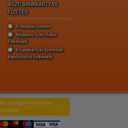
ÁSZF, BANKKÁRTYÁS
FIZETÉS
A vásárlás menete
Általános Szerződési
Feltételek
A bankkártyás fizetéssel
kapcsolatos tudnivalók
ine - honlapok és internetes
almazások