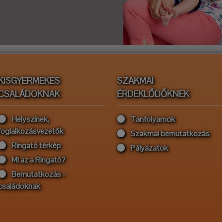
KISGYERMEKES
SZAKMAI
CSALÁDOKNAK
ÉRDEKLŐDŐKNEK
Helyszínek,
Tanfolyamok
foglalkozásvezetők
Szakmai bemutatkozás
Ringató térkép
Pályázatok
Mi az a Ringató?
Bemutatkozás -
családoknak