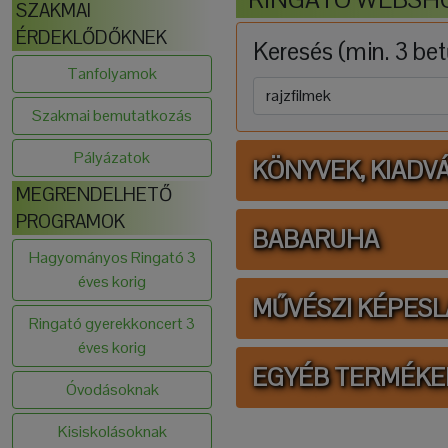
SZAKMAI
ÉRDEKLŐDŐKNEK
Keresés (min. 3 bet
Tanfolyamok
Szakmai bemutatkozás
Pályázatok
KÖNYVEK, KIADV
MEGRENDELHETŐ
PROGRAMOK
BABARUHA
Hagyományos Ringató 3
éves korig
MŰVÉSZI KÉPES
Ringató gyerekkoncert 3
éves korig
EGYÉB TERMÉKE
Óvodásoknak
Kisiskolásoknak