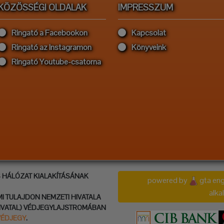
KÖZÖSSÉGI OLDALAK
IMPRESSZUM
Ringató a Facebookon
Kapcsolat
Ringató az Instagramon
Könyveink
Ringató Youtube-csatorna
S HÁLÓZAT KIALAKÍTÁSÁNAK
powered by
gta eng
alk
MI TULAJDON NEMZETI HIVATALA
IVATAL) VÉDJEGYLAJSTROMÁBAN
VÉDJEGY
.