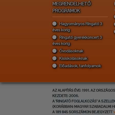
MEGRENDELHETŐ
PROGRAMOK
Hagyományos Ringató 3
éves korig
Ringató gyerekkoncert 3
éves korig
Óvodásoknak
Kisiskolásoknak
Előadások, tanfolyamok
AZ ALAPÍTÁS ÉVE: 1991. AZ ORSZÁGO
KEZDETE: 2006.
A "RINGATÓ FOGLALKOZÁS" A SZELLE
(KORÁBBAN: MAGYAR SZABADALMI H
A 189 845 SORSZÁMON BEJEGYZETT