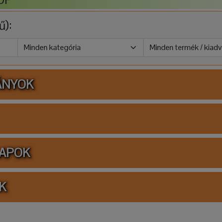
ű):
ÁNYOK
LAPOK
K