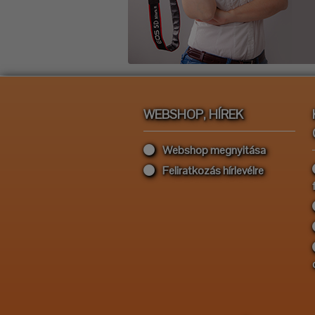
WEBSHOP, HÍREK
Webshop megnyitása
Feliratkozás hírlevélre