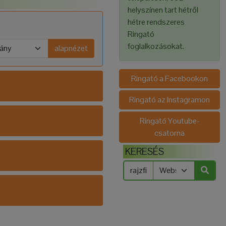
helyszínen tart hétről
hétre rendszeres
Ringató
foglalkozásokat.
alapnézet
Ringató a Facebookon
Ringató az Instagramon
Ringató Youtube-
csatorna
KERESÉS