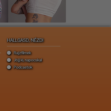
HALLGASD, NÉZD!
Rajzfilmek
Jöjj ki, napocska!
Podcastok