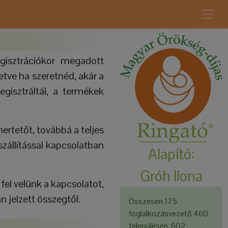
gisztrációkor megadott
letve ha szeretnéd, akár a
gisztráltál, a termékek
ertetőt, továbbá a teljes
szállítással kapcsolatban
Alapító:
Gróh Ilona
fel velünk a kapcsolatot,
 jelzett összegtől.
Összesen 175
foglalkozásvezető 460
településen, 602