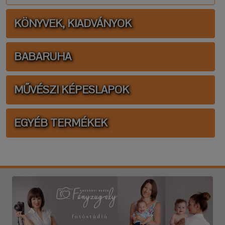
KÖNYVEK, KIADVÁNYOK
BABARUHA
MŰVÉSZI KÉPESLAPOK
EGYÉB TERMÉKEK