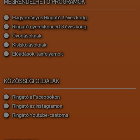
MEGRENDELHETŐ PROGRAMOK
Hagyományos Ringató 3 éves korig
Ringató gyerekkoncert 3 éves korig
Óvodásoknak
Kisiskolásoknak
Előadások, tanfolyamok
KÖZÖSSÉGI OLDALAK
Ringató a Facebookon
Ringató az Instagramon
Ringató Youtube-csatorna