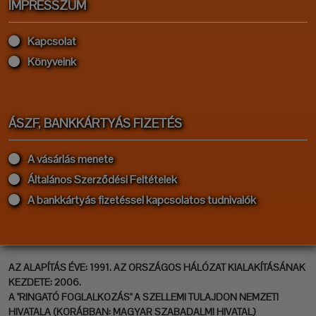
IMPRESSZUM
Kapcsolat
Könyveink
ÁSZF, BANKKÁRTYÁS FIZETÉS
A vásárlás menete
Általános Szerződési Feltételek
A bankkártyás fizetéssel kapcsolatos tudnivalók
AZ ALAPÍTÁS ÉVE: 1991. AZ ORSZÁGOS HÁLÓZAT KIALAKÍTÁSÁNAK
KEZDETE: 2006.
A "RINGATÓ FOGLALKOZÁS" A SZELLEMI TULAJDON NEMZETI
HIVATALA (KORÁBBAN: MAGYAR SZABADALMI HIVATAL)