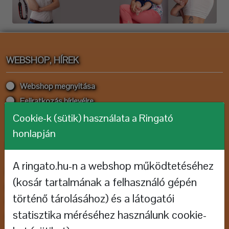
WEBSHOP, HÍREK
Webshop megnyitása
Feliratkozás hírlevélre
Cookie-k (sütik) használata a Ringató
honlapján
KISGYERMEKES CSALÁDOKNAK
A ringato.hu-n a webshop működtetéséhez
Helyszínek, foglalkozásvezetők
(kosár tartalmának a felhasználó gépén
Ringató térkép
történő tárolásához) és a látogatói
Mi az a Ringató?
statisztika méréséhez használunk cookie-
Bemutatkozás - családoknak