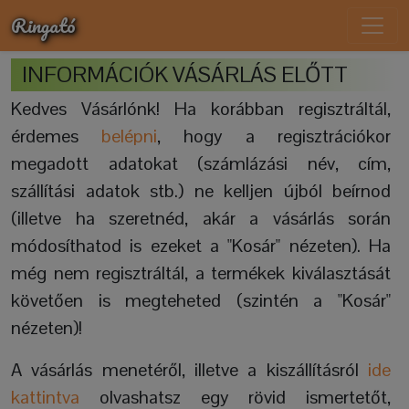
Ringató
INFORMÁCIÓK VÁSÁRLÁS ELŐTT
Kedves Vásárlónk! Ha korábban regisztráltál,
érdemes
belépni
, hogy a regisztrációkor
megadott adatokat (számlázási név, cím,
szállítási adatok stb.) ne kelljen újból beírnod
(illetve ha szeretnéd, akár a vásárlás során
módosíthatod is ezeket a "Kosár" nézeten). Ha
még nem regisztráltál, a termékek kiválasztását
követően is megteheted (szintén a "Kosár"
nézeten)!
A vásárlás menetéről, illetve a kiszállításról
ide
kattintva
olvashatsz egy rövid ismertetőt,