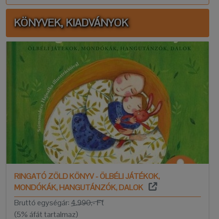
KÖNYVEK, KIADVÁNYOK
RINGATÓ ZÖLD KÖNYV - ÖLBÉLI JÁTÉKOK,
MONDÓKÁK, HANGUTÁNZÓK, DALOK
Bruttó egységár:
4.990,- Ft
(5% áfát tartalmaz)