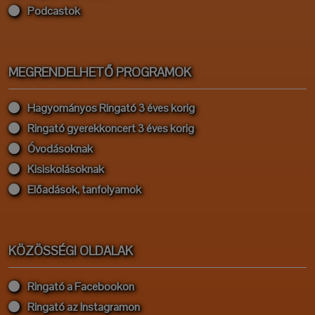
Podcastok
MEGRENDELHETŐ PROGRAMOK
Hagyományos Ringató 3 éves korig
Ringató gyerekkoncert 3 éves korig
Óvodásoknak
Kisiskolásoknak
Előadások, tanfolyamok
KÖZÖSSÉGI OLDALAK
Ringató a Facebookon
Ringató az Instagramon