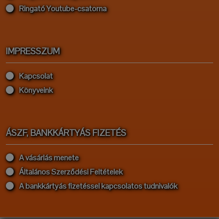
Ringató Youtube-csatorna
IMPRESSZUM
Kapcsolat
Könyveink
ÁSZF, BANKKÁRTYÁS FIZETÉS
A vásárlás menete
Általános Szerződési Feltételek
A bankkártyás fizetéssel kapcsolatos tudnivalók