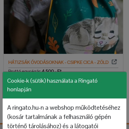
HÁTIZSÁK ÓVODÁSOKNAK - CSIPKE CICA - ZÖLD
Bruttó egységár:
4.500,- Ft
(27% áfát tartalmaz)
Cookie-k (sütik) használata a Ringató
honlapján
Kosárba!
A ringato.hu-n a webshop működtetéséhez
(kosár tartalmának a felhasználó gépén
történő tárolásához) és a látogatói