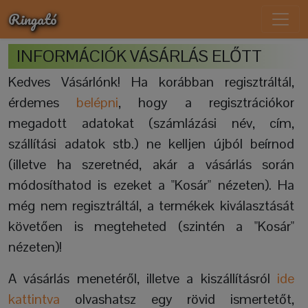
Ringató
INFORMÁCIÓK VÁSÁRLÁS ELŐTT
Kedves Vásárlónk! Ha korábban regisztráltál,
érdemes
belépni
, hogy a regisztrációkor
megadott adatokat (számlázási név, cím,
szállítási adatok stb.) ne kelljen újból beírnod
(illetve ha szeretnéd, akár a vásárlás során
módosíthatod is ezeket a "Kosár" nézeten). Ha
még nem regisztráltál, a termékek kiválasztását
követően is megteheted (szintén a "Kosár"
nézeten)!
A vásárlás menetéről, illetve a kiszállításról
ide
kattintva
olvashatsz egy rövid ismertetőt,