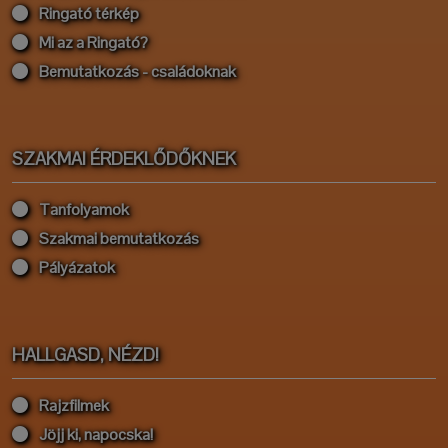
Ringató térkép
Mi az a Ringató?
Bemutatkozás - családoknak
SZAKMAI ÉRDEKLŐDŐKNEK
Tanfolyamok
Szakmai bemutatkozás
Pályázatok
HALLGASD, NÉZD!
Rajzfilmek
Jöjj ki, napocska!