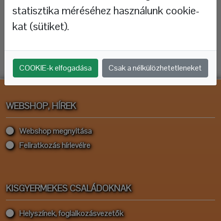
statisztika méréséhez használunk cookie-
kat (sütiket).
COOKIE-k elfogadása
Csak a nélkülözhetetleneket
WEBSHOP, HÍREK
Webshop megnyitása
Feliratkozás hírlevélre
KISGYERMEKES CSALÁDOKNAK
Helyszínek, foglalkozásvezetők