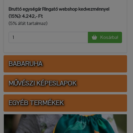
Bruttó egységár Ringató webshop kedvezménnyel
(15%):
4.242,- Ft
(5% áfát tartalmaz)
Kosárba!
BABARUHA
MŰVÉSZI KÉPESLAPOK
EGYÉB TERMÉKEK